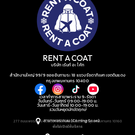
RENT A COAT
บริษัท เร้นท์ อะ โค้ท
สำนักงานใหญ่ 99/9 ซอยอินทามระ 18 แขวงรัชดาภิเษก เขตดินแดง
กรุงเทพมหานคร 10400
เวลาทำการสาขาพระราม 9-รัชดา
วันจันทร์-วันศุกร์ 09:00-19:00 น.
วันเสาร์-วันอาทิตย์ 10:00-19:00 น.
รวมวันหยุดนักขัตฤกษ์
สาขาเพชรเกษม (Coming Soon)
277 ถนนเพชรเกษม แขวงบางหว้า เขตภาษีเจริญ กรุงเทพมหานคร 10160
ยังไม่เปิดให้บริการ