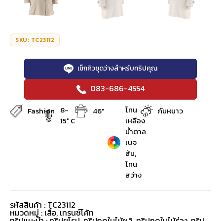
SKU: TC23112
เช็กคิวชุดว่างสำหรับทริปคุณ
083-686-4554
8-
โทน
Fashion
46"
กันหนาว
15° C
เหลือง
น้ำตาล
เบจ
ส้ม,
โทน
สว่าง
รหัสสินค้า : TC23112
หมวดหมู่ :
เสื้อ
,
เทรนช์โค้ท
ทริปแนะนำ : ทริปยุโรป, ทริปฤดูใบไม้ผลิ, ทริปฤดูใบไม้ร่วง, ทริป