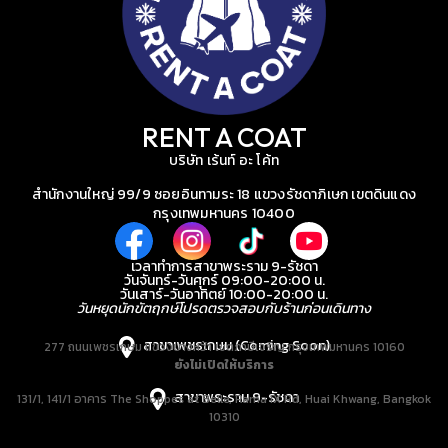
RENT A COAT
บริษัท เร้นท์ อะ โค้ท
สำนักงานใหญ่ 99/9 ซอยอินทามระ 18 แขวงรัชดาภิเษก เขตดินแดง
กรุงเทพมหานคร 10400
เวลาทำการสาขาพระราม 9-รัชดา
วันจันทร์-วันศุกร์ 09:00-20:00 น.
วันเสาร์-วันอาทิตย์ 10:00-20:00 น.
วันหยุดนักขัตฤกษ์โปรดตรวจสอบกับร้านก่อนเดินทาง
สาขาเพชรเกษม (Coming Soon)
277 ถนนเพชรเกษม แขวงบางหว้า เขตภาษีเจริญ กรุงเทพมหานคร 10160
ยังไม่เปิดให้บริการ
สาขาพระราม 9-รัชดา
131/1, 141/1 อาคาร The Shoppes at Belle, Rama IX Rd, Huai Khwang, Bangkok
10310