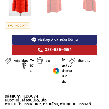
SKU: KD0074
เช็กคิวชุดว่างสำหรับทริปคุณ
083-686-4554
0-
โทน
Addidas
36"
กันหนาว
10°
เหลือง
C
น้ำตาล
เบจ
ส้ม
รหัสสินค้า : KD0074
หมวดหมู่ :
เสื้อขนเป็ด
,
เสื้อ
ทริปแนะนำ : ทริปขึ้นเขา, ทริปยุโรป, ทริปลุยหิมะ, ทริปสกี