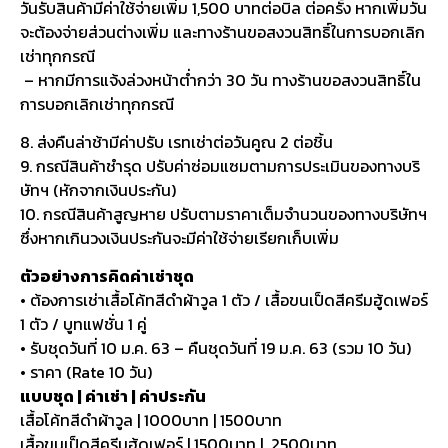
วันรับสินค้ามีค่าใช้จ่ายเพิ่ม 1,500 บาทต่อบิล ต่อครั้ง หากเพิ่มวัน
จะต้องจ่ายส่วนต่างเพิ่ม และทางร้านขอสงวนสิทธิ์ในการบอกเลิก
เช่าทุกกรณี
– หากมีการแจ้งล่วงหน้าต่ำกว่า 30 วัน ทางร้านขอสงวนสิทธิ์ใน
การบอกเลิกเช่าทุกกรณี
8. ส่งคืนล่าช้ามีค่าปรับ เรทเช่าต่อวันคูณ 2 ต่อชิ้น
9. กรณีสินค้าชำรุด ปรับค่าซ่อมแซมตามการประเมินของทางบริ
ษัทฯ (หักจากเงินประกัน)
10. กรณีสินค้าสูญหาย ปรับตามราคาเต็มจำนวนของทางบริษัทฯ
ซึ่งหากเกินวงเงินประกันจะมีค่าใช้จ่ายเรียกเก็บเพิ่ม
ตัวอย่างการคิดค่าเช่าชุด
• ต้องการเช่าเสื้อโค้ทสีดำผ้าวูล 1 ตัว / เสื้อขนเป็ดสีครีมฮู้ดเฟอร์
1 ตัว / บูทแฟชั่น 1 คู่
• รับชุดวันที่ 10 ม.ค. 63 – คืนชุดวันที่ 19 ม.ค. 63 (รวม 10 วัน)
• ราคา (Rate 10 วัน)
แบบชุด | ค่าเช่า | ค่าประกัน
เสื้อโค้ทสีดำผ้าวูล | 1000บาท | 1500บาท
เสื้อขนเป็ดสีครีมฮู้ดเฟอร์ | 1500บาท | 2500บาท