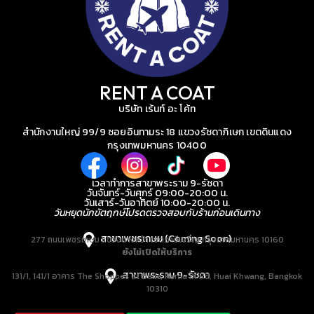
RENT A COAT
บริษัท เร้นท์ อะ โค้ท
สำนักงานใหญ่ 99/9 ซอยอินทามระ 18 แขวงรัชดาภิเษก เขตดินแดง
กรุงเทพมหานคร 10400
เวลาทำการสาขาพระราม 9-รัชดา
วันจันทร์-วันศุกร์ 09:00-20:00 น.
วันเสาร์-วันอาทิตย์ 10:00-20:00 น.
วันหยุดนักขัตฤกษ์โปรดตรวจสอบกับร้านก่อนเดินทาง
สาขาเพชรเกษม (Coming Soon)
277 ถนนเพชรเกษม แขวงบางหว้า เขตภาษีเจริญ กรุงเทพมหานคร 10160
ยังไม่เปิดให้บริการ
สาขาพระราม 9-รัชดา
131/1, 141/1 อาคาร The Shoppes at Belle, Rama IX Rd, Huai Khwang, Bangkok
10310