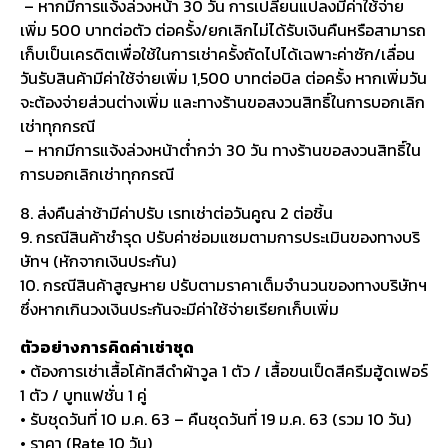
– หากมีการแจ้งล่วงหน้า 30 วัน การเปลี่ยนแปลงมีค่าใช้จ่าย
เพิ่ม 500 บาทต่อตัว ต่อครั้ง/ยกเลิกไม่ได้รับเงินคืนหรือสามารถ
เก็บเป็นเครดิตเพื่อใช้ในการเช่าครั้งถัดไปได้เฉพาะค่าซัก/เลื่อน
วันรับสินค้ามีค่าใช้จ่ายเพิ่ม 1,500 บาทต่อบิล ต่อครั้ง หากเพิ่มวัน
จะต้องจ่ายส่วนต่างเพิ่ม และทางร้านขอสงวนสิทธิ์ในการบอกเลิก
เช่าทุกกรณี
– หากมีการแจ้งล่วงหน้าต่ำกว่า 30 วัน ทางร้านขอสงวนสิทธิ์ใน
การบอกเลิกเช่าทุกกรณี
8. ส่งคืนล่าช้ามีค่าปรับ เรทเช่าต่อวันคูณ 2 ต่อชิ้น
9. กรณีสินค้าชำรุด ปรับค่าซ่อมแซมตามการประเมินของทางบริ
ษัทฯ (หักจากเงินประกัน)
10. กรณีสินค้าสูญหาย ปรับตามราคาเต็มจำนวนของทางบริษัทฯ
ซึ่งหากเกินวงเงินประกันจะมีค่าใช้จ่ายเรียกเก็บเพิ่ม
ตัวอย่างการคิดค่าเช่าชุด
• ต้องการเช่าเสื้อโค้ทสีดำผ้าวูล 1 ตัว / เสื้อขนเป็ดสีครีมฮู้ดเฟอร์
1 ตัว / บูทแฟชั่น 1 คู่
• รับชุดวันที่ 10 ม.ค. 63 – คืนชุดวันที่ 19 ม.ค. 63 (รวม 10 วัน)
• ราคา (Rate 10 วัน)