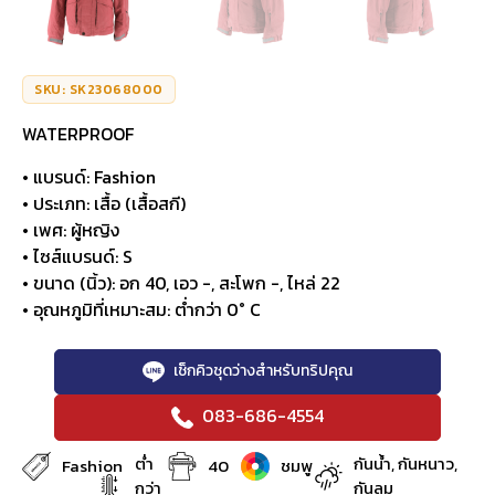
SKU: SK23068000
WATERPROOF
• แบรนด์: Fashion
• ประเภท: เสื้อ (เสื้อสกี)
• เพศ: ผู้หญิง
• ไซส์แบรนด์: S
• ขนาด (นิ้ว): อก 40, เอว -, สะโพก -, ไหล่ 22
• อุณหภูมิที่เหมาะสม: ต่ำกว่า 0° C
เช็กคิวชุดว่างสำหรับทริปคุณ
083-686-4554
ต่ำ
กันน้ำ, กันหนาว,
Fashion
40
ชมพู
กว่า
กันลม