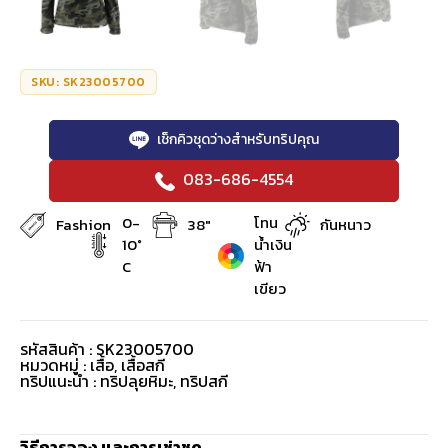
SKU: SK23005700
เช็กคิวชุดว่างสำหรับทริปคุณ
083-686-4554
0-
โทน
Fashion
38"
กันหนาว
10°
น้ำเงิน
C
ฟ้า
เขียว
รหัสสินค้า : SK23005700
หมวดหมู่ :
เสื้อ
,
เสื้อสกี
ทริปแนะนำ : ทริปลุยหิมะ, ทริปสกี
วิธีการจอง และการเช่าชุด