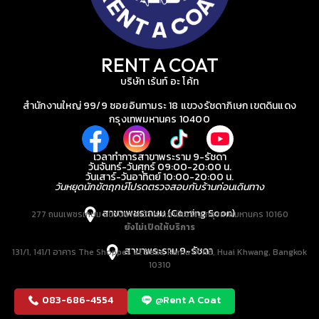
RENT A COAT
บริษัท เร้นท์ อะ โค้ท
สำนักงานใหญ่ 99/9 ซอยอินทามระ 18 แขวงรัชดาภิเษก เขตดินแดง
กรุงเทพมหานคร 10400
เวลาทำการสาขาพระราม 9-รัชดา
วันจันทร์-วันศุกร์ 09:00-20:00 น.
วันเสาร์-วันอาทิตย์ 10:00-20:00 น.
วันหยุดนักขัตฤกษ์โปรดตรวจสอบกับร้านก่อนเดินทาง
สาขาเพชรเกษม (Coming Soon)
277 ถนนเพชรเกษม แขวงบางหว้า เขตภาษีเจริญ กรุงเทพมหานคร 10160
ยังไม่เปิดให้บริการ
สาขาพระราม 9-รัชดา
131/1, 141/1 อาคาร The Shoppes at Belle, Rama IX Rd, Huai Khwang, Bangkok
10310
083-686-4554
@Rent A Coat