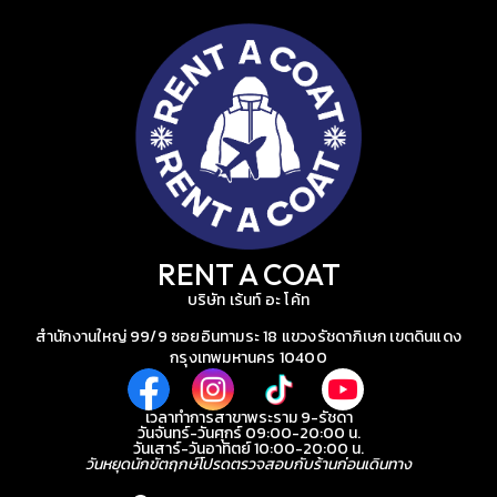
RENT A COAT
บริษัท เร้นท์ อะ โค้ท
สำนักงานใหญ่ 99/9 ซอยอินทามระ 18 แขวงรัชดาภิเษก เขตดินแดง
กรุงเทพมหานคร 10400
เวลาทำการสาขาพระราม 9-รัชดา
วันจันทร์-วันศุกร์ 09:00-20:00 น.
วันเสาร์-วันอาทิตย์ 10:00-20:00 น.
วันหยุดนักขัตฤกษ์โปรดตรวจสอบกับร้านก่อนเดินทาง