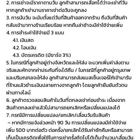
2. การเช่าจะมีราคาตามวัน ลูกค้าสามารถเลือกได้ว่าจะเช่ากี่วัน
หากลูกค้าเช่านานราคาเช่าต่อวันจะถูกลง
3. การนับวัน จะนับตั้งแต่วันที่สินค้าออกจากร้าน ถึงวันที่สินค้า
กลับเข้ามาทางร้านเรียบร้อย หากคืนล่าช้าจะมีค่าใช้จ่ายเพิ่ม
4. การชำระค่าใช้จ่ายมี 3 แบบ
4.1. เงินสด
4.2. โอนเงิน
4.3. บัตรเครดิต (มีชาร์จ 3%)
5. ในกรณีที่ลูกค้าอยู่ต่างจังหวัดและให้ส่ง จะบวกเพิ่มค่าส่งตาม
จริงและหักจากค่าประกันที่จะได้คืน / ในกรณีที่ลูกค้าอยู่กรุงเทพ
และปริมณฑลจะให้ส่ง ลูกค้าสามารถส่งแมสเซ็นเจอร์ให้เข้ามารับ
ที่ร้านแล้วชำระเงินปลายทางจากลูกค้า โดยลูกค้ายืนยันตัวตน
ผ่านทางไลน์
6. ลูกค้าตรวจสอบสินค้าในวันที่ตกลงเช่าก่อนชำระ เนื่องจาก
สินค้าตกลงเช่าแล้วไม่สามารถยกเลิกหรือเปลี่ยนแปลงได้
7. กรณีมีการเปลี่ยนแปลง/ยกเลิก/เลื่อนวันรับสินค้า
– หากมีการแจ้งล่วงหน้า 90 วัน การเปลี่ยนแปลงมีค่าใช้จ่าย
เพิ่ม 500 บาทต่อตัว ต่อครั้ง/ยกเลิกได้รับค่าซักคืนหรือสามารถ
เก็บเป็นเครดิตเพื่อใช้ในการเช่าครั้งถัดไปได้เต็มจำนวน/เลื่อนวัน