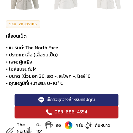
SKU: 2DJ051116
เสื้อขนเป็ด
• แบรนด์: The North Face
• ประเภท: เสื้อ (เสื้อขนเป็ด)
• เพศ: ผู้หญิง
• ไซส์แบรนด์: M
• ขนาด (นิ้ว): อก 36, เอว -, สะโพก -, ไหล่ 16
• อุณหภูมิที่เหมาะสม: 0-10° C
เช็กคิวชุดว่างสำหรับทริปคุณ
083-686-4554
The
0-
36
ครีม
กันหนาว
North
10°