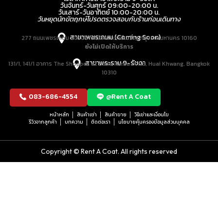
วันจันทร์-วันศุกร์ 09:00-20:00 น.
วันเสาร์-วันอาทิตย์ 10:00-20:00 น.
วันหยุดนักขัตฤกษ์โปรดตรวจสอบกับร้านก่อนเดินทาง
สาขาเพชรเกษม (Coming Soon)
277 ถนนเพชรเกษม แขวงบางหว้า เขตภาษีเจริญ กรุงเทพมหานคร 10160
ยังไม่เปิดให้บริการ
สาขาพระราม 9-รัชดา
131/1, 141/1 อาคาร The Shoppes at Belle, Rama IX Rd, Huai Khwang, Bangkok
10310
083-686-4554
@Rent A Coat
หน้าหลัก
สินค้าเช่า
สินค้าขาย
วิธีเช่าและเงื่อนไข
รีวิวจากลูกค้า
บทความ
ติดต่อเรา
นโยบายคุ้มครองข้อมูลส่วนบุคคล
Copyright © Rent A Coat. All rights reserved