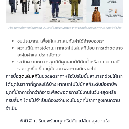
3 ปัจจัยหลักในการเลือกชุดสกี: งบ, การใช้งาน และสภาพอากาศ พร้อมไอคอนและภาพประกอบเข้าใจง่าย
งบประมาณ: เพื่อให้เหมาะสมกับค่าใช้จ่ายของเรา
ความถี่ในการใช้งาน: หากเราไม่เล่นสกีบ่อย การเช่าชุดอาจ
จะคุ้มค่าและประหยัดกว่า
ระดับความหนาว: ชุดที่มีคุณสมบัติกันน้ำหรือฉนวนอาจมี
ราคาสูงขึ้น ขึ้นอยู่กับสภาพอากาศที่เราจะไป
การซื้อ
ชุดเล่นสกี
ในช่วงลดราคาหรือโปรโมชั่นสามารถช่วยให้เรา
ได้ชุดในราคาที่ถูกลงได้บ้าง หากเราไม่ใช่นักสกีระดับมืออาชีพ
ชุดที่มีราคาต่ำกว่าก็อาจเพียงพอต่อการใช้งานในวันหยุดหรือ
ทริปสั้นๆ โดยไม่จำเป็นต้องงจ่ายเงินในชุดที่มีราคาสูงเกินความ
จำเป็น
❄🧥🧣 เตรียมพร้อมทุกทริปกับ เปลี่ยนลุคตามใจ