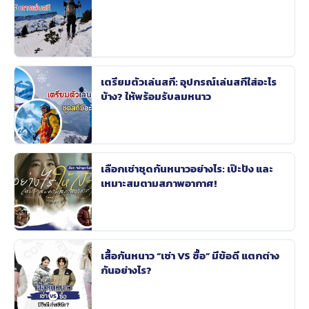
เตรียมตัวเล่นสกี: อุปกรณ์เล่นสกีใส่อะไร
บ้าง? ให้พร้อมรับลมหนาว
เลือกเช่าชุดกันหนาวอย่างไร: เป๊ะปัง และ
เหมาะสมตามสภาพอากาศ!
เสื้อกันหนาว “เช่า VS ซื้อ” มีข้อดี แตกต่าง
กันอย่างไร?