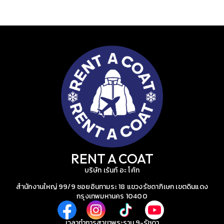
RENT A COAT
บริษัท เร้นท์ อะ โค้ท
สำนักงานใหญ่ 99/9 ซอยอินทามระ 18 แขวงรัชดาภิเษก เขตดินแดง
กรุงเทพมหานคร 10400
เวลาทำการสาขาพระราม 9-รัชดา