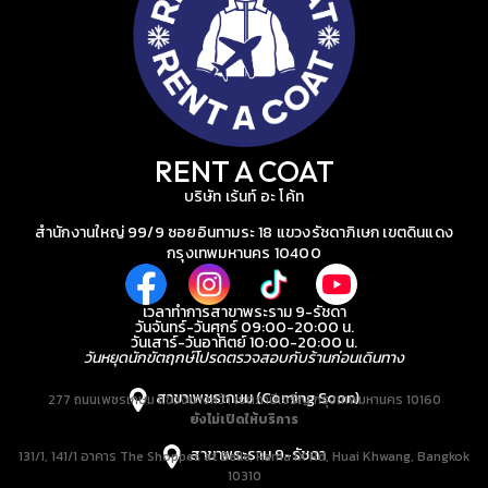
RENT A COAT
บริษัท เร้นท์ อะ โค้ท
สำนักงานใหญ่ 99/9 ซอยอินทามระ 18 แขวงรัชดาภิเษก เขตดินแดง
กรุงเทพมหานคร 10400
เวลาทำการสาขาพระราม 9-รัชดา
วันจันทร์-วันศุกร์ 09:00-20:00 น.
วันเสาร์-วันอาทิตย์ 10:00-20:00 น.
วันหยุดนักขัตฤกษ์โปรดตรวจสอบกับร้านก่อนเดินทาง
สาขาเพชรเกษม (Coming Soon)
277 ถนนเพชรเกษม แขวงบางหว้า เขตภาษีเจริญ กรุงเทพมหานคร 10160
ยังไม่เปิดให้บริการ
สาขาพระราม 9-รัชดา
131/1, 141/1 อาคาร The Shoppes at Belle, Rama IX Rd, Huai Khwang, Bangkok
10310