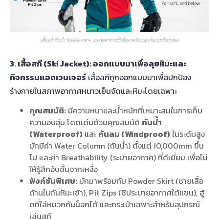
เสื้อสกี กันน้ำ 10,000 mm+, ระบายอากาศดีเยี่ยม พร้อมลุยหิมะทุกกิจกรรม
3. เสื้อสกี (Ski Jacket): ออกแบบมาเพื่อลุยหิมะและ
กิจกรรมแอดเวนเจอร์
เสื้อสกีถูกออกแบบมาเพื่อปกป้อง
ร่างกายในสภาพอากาศหนาวเย็นจัดและหิมะโดยเฉพาะ
คุณสมบัติ:
มีความหนาและน้ำหนักที่เหมาะสมในการเก็บ
ความอบอุ่น โดดเด่นด้วยคุณสมบัติ
กันน้ำ
(Waterproof)
และ
กันลม (Windproof)
ในระดับสูง
มักมีค่า Water Column (กันน้ำ) ตั้งแต่ 10,000mm ขึ้น
ไป และค่า Breathability (ระบายอากาศ) ที่ดีเยี่ยม เพื่อไม่
ให้รู้สึกอับชื้นจากเหงื่อ
ฟังก์ชันพิเศษ:
มักมาพร้อมกับ Powder Skirt (ชายเสื้อ
ด้านในกันหิมะเข้า), Pit Zips (ซิประบายอากาศใต้แขน), ฮู้
ดที่ใส่หมวกกันน็อกได้ และกระเป๋าเฉพาะสำหรับอุปกรณ์
เล่นสกี