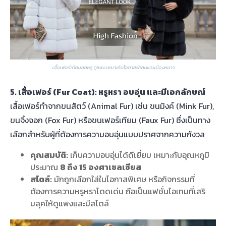
เสื้อเฟอร์เทียมลุคหรู ดูแพง เหมาะกับโอกาสพิเศษและเมืองหนาว
5. เสื้อเฟอร์ (Fur Coat): หรูหรา อบอุ่น และมีเอกลักษณ์
เสื้อเฟอร์ทำจากขนสัตว์ (Animal Fur) เช่น ขนมิงค์ (Mink Fur),
ขนจิ้งจอก (Fox Fur) หรือขนเฟอร์เทียม (Faux Fur) ซึ่งเป็นทาง
เลือกสำหรับผู้ที่ต้องการความอบอุ่นแบบปราศจากความกังวล
คุณสมบัติ:
เก็บความอบอุ่นได้ดีเยี่ยม เหมาะกับอุณหภูมิ
ประมาณ
8 ถึง 15 องศาเซลเซียส
สไตล์:
มักถูกเลือกใส่ในโอกาสพิเศษ หรือกิจกรรมที่
ต้องการความหรูหราโดดเด่น ถือเป็นแฟชั่นไอเทมที่เสริ
มลุคให้ดูแพงและมีสไตล์