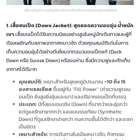
เสื้อขนเป็ดแท้ vs ขนเป็ดเทียม เลือกแบบไหนให้เหมาะกับอุณหภูมิและไลฟ์สไตล์
1. เสื้อขนเป็ด (Down Jacket): สุดยอดความอบอุ่น น้ำหนัก
เบา
เสื้อขนเป็ดได้รับความนิยมอย่างสูงในหมู่นักเดินทางและผู้ที่
ต้องเผชิญกับสภาพอากาศหนาวจัด ด้วยคุณสมบัติเด่นในการ
เก็บความอบอุ่นได้อย่างดีเยี่ยมจากฉนวนขนเป็ดแท้ (Duck
Down หรือ Goose Down) หรือขนห่าน ซึ่งมีความฟูและกักเก็บ
อากาศได้ดีมาก
คุณสมบัติ:
เหมาะสำหรับอุณหภูมิประมาณ
-10 ถึง 15
องศาเซลเซียส
ขึ้นอยู่กับ “Fill Power” (ค่าความฟูของ
ขนเป็ด ยิ่งสูงยิ่งอุ่นและเบา) และปริมาณขนเป็ดที่บรรจุ
ประเภท:
มีทั้งแบบขนจริง (Down) ที่เบากว่าและอุ่นกว่า
แต่ดูแลรักษายากกว่า และแบบขนเทียม (Synthetic
Down) ที่ดูแลรักษาง่ายกว่า ทนความชื้นได้ดีกว่า และราคา
เป็นมิตร
เหมาะสำหรับ:
การเดินทางในเมืองหนาวจัด, กิจกรรม