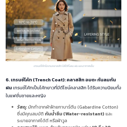
เทรนช์โค้ทไอเทมคลาสสิก ใส่ได้ทั้งลม ฝน และอากาศเย็น
6. เทรนช์โค้ท (Trench Coat): คลาสสิก อมตะ กันลมกัน
ฝน
เทรนช์โค้ทเป็นโค้ทยาวที่มีดีไซน์คลาสสิก ได้รับความนิยมทั้ง
ในแฟชั่นชายและหญิง
วัสดุ:
มักทำจากผ้าฝ้ายกาบาร์ตีน (Gabardine Cotton)
ซึ่งมีคุณสมบัติ
กันน้ำซึม (Water-resistant)
และ
ระบายอากาศได้ดี หรือผ้าวูล