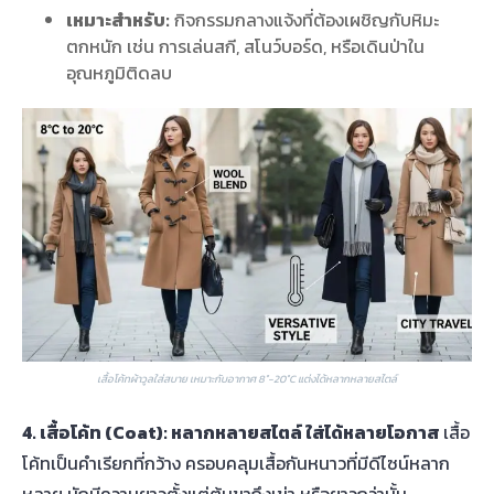
เหมาะสำหรับ:
กิจกรรมกลางแจ้งที่ต้องเผชิญกับหิมะ
ตกหนัก เช่น การเล่นสกี, สโนว์บอร์ด, หรือเดินป่าใน
อุณหภูมิติดลบ
เสื้อโค้ทผ้าวูลใส่สบาย เหมาะกับอากาศ 8°-20°C แต่งได้หลากหลายสไตล์
4. เสื้อโค้ท (Coat): หลากหลายสไตล์ ใส่ได้หลายโอกาส
เสื้อ
โค้ทเป็นคำเรียกที่กว้าง ครอบคลุมเสื้อกันหนาวที่มีดีไซน์หลาก
หลาย มักมีความยาวตั้งแต่ต้นขาถึงเข่า หรือยาวกว่านั้น