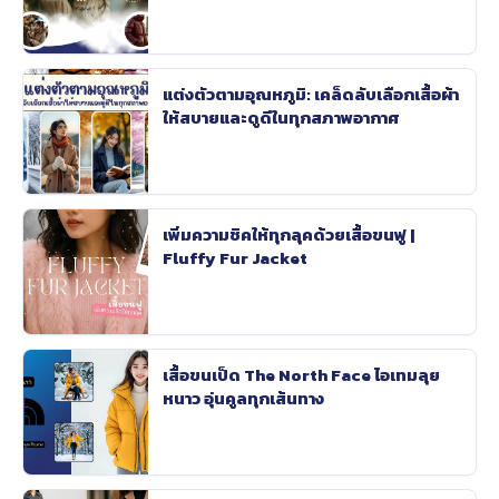
แต่งตัวตามอุณหภูมิ: เคล็ดลับเลือกเสื้อผ้า
ให้สบายและดูดีในทุกสภาพอากาศ
เพิ่มความชิคให้ทุกลุคด้วยเสื้อขนฟู |
Fluffy Fur Jacket
เสื้อขนเป็ด The North Face ไอเทมลุย
หนาว อุ่นคูลทุกเส้นทาง