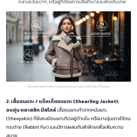
กลางแจ้งเบาๆ, หรือผู้ที่ต้องการเสื้อที่เบาและพับเก็บง่าย
เสื้อขนแกะสุดคลาสสิก อบอุ่นและดูดีทุกมุม แต่ควรหลีกเลี่ยงน้ำโดยตรง
2. เสื้อขนแกะ / แจ็คเก็ตขนแกะ (Shearling Jacket):
อบอุ่น คลาสสิก มีสไตล์
เสื้อขนแกะทำจากหนังแกะ
(Sheepskin) ที่ยังคงมีขนแกะติดอยู่ด้านใน หรือบางรุ่นอาจใช้ขน
กระต่าย (Rabbit Fur) และมีการผสมกับผ้าฝ้ายเพื่อเพิ่มความ
สบาย