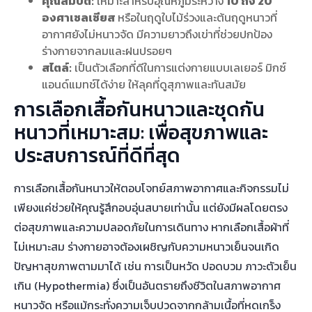
คุณสมบัติ:
เหมาะสำหรับอุณหภูมิระหว่าง
10 ถึง 20
องศาเซลเซียส
หรือในฤดูใบไม้ร่วงและต้นฤดูหนาวที่
อากาศยังไม่หนาวจัด มีความยาวถึงเข่าที่ช่วยปกป้อง
ร่างกายจากลมและฝนปรอยๆ
สไตล์:
เป็นตัวเลือกที่ดีในการแต่งกายแบบเลเยอร์ มิกซ์
แอนด์แมทช์ได้ง่าย ให้ลุคที่ดูสุภาพและทันสมัย
การเลือกเสื้อกันหนาวและชุดกัน
หนาวที่เหมาะสม: เพื่อสุขภาพและ
ประสบการณ์ที่ดีที่สุด
การเลือกเสื้อกันหนาวให้ตอบโจทย์สภาพอากาศและกิจกรรมไม่
เพียงแค่ช่วยให้คุณรู้สึกอบอุ่นสบายเท่านั้น แต่ยังมีผลโดยตรง
ต่อสุขภาพและความปลอดภัยในการเดินทาง หากเลือกเสื้อผ้าที่
ไม่เหมาะสม ร่างกายอาจต้องเผชิญกับความหนาวเย็นจนเกิด
ปัญหาสุขภาพตามมาได้ เช่น การเป็นหวัด ปอดบวม ภาวะตัวเย็น
เกิน (Hypothermia) ซึ่งเป็นอันตรายถึงชีวิตในสภาพอากาศ
หนาวจัด หรือแม้กระทั่งความเจ็บปวดจากกล้ามเนื้อที่หดเกร็ง