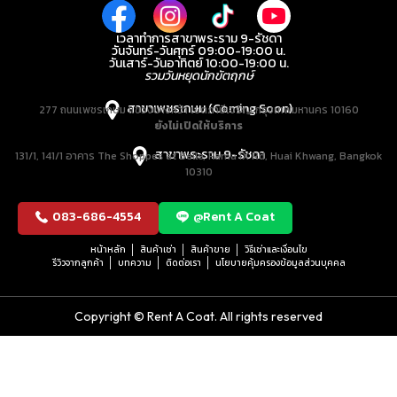
เวลาทำการสาขาพระราม 9-รัชดา
วันจันทร์-วันศุกร์ 09:00-19:00 น.
วันเสาร์-วันอาทิตย์ 10:00-19:00 น.
รวมวันหยุดนักขัตฤกษ์
สาขาเพชรเกษม (Coming Soon)
277 ถนนเพชรเกษม แขวงบางหว้า เขตภาษีเจริญ กรุงเทพมหานคร 10160
ยังไม่เปิดให้บริการ
สาขาพระราม 9-รัชดา
131/1, 141/1 อาคาร The Shoppes at Belle, Rama IX Rd, Huai Khwang, Bangkok
10310
083-686-4554
@Rent A Coat
หน้าหลัก
สินค้าเช่า
สินค้าขาย
วิธีเช่าและเงื่อนไข
รีวิวจากลูกค้า
บทความ
ติดต่อเรา
นโยบายคุ้มครองข้อมูลส่วนบุคคล
Copyright © Rent A Coat. All rights reserved