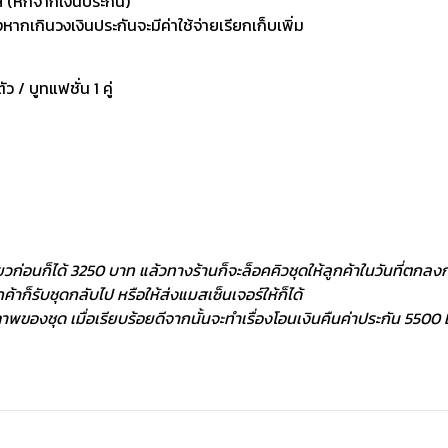
 (หักจากเงินประกัน)
กเกินวงเงินประกันจะมีค่าใช้จ่ายเรียกเก็บเพิ่ม
ัว / บูทแฟชั่น 1 คู่
ยวก่อนก็ได้ 3250 บาท แล้วทางร้านก็จะล็อคคิวชุดให้ลูกค้าในวันที่ตกลงกั
้าก็รับชุดกลับไป หรือให้ส่งแมสเซ็นเจอร์ให้ก็ได้
พของชุด เมื่อเรียบร้อยดีจากนั้นจะทำเรื่องโอนเงินคืนค่าประกัน 5500 ฿