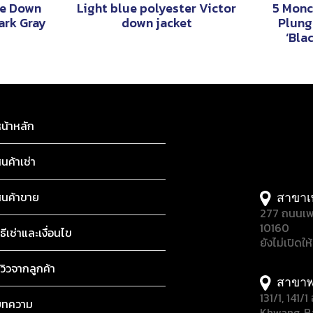
le Down
Light blue polyester Victor
5 Monc
ark Gray
down jacket
Plung
‘Bla
น้าหลัก
ินค้าเช่า
ินค้าขาย
สาขาเ
277 ถนนเพ
10160
ิธีเช่าและเงื่อนไข
ยังไม่เปิดให
ีวิวจากลูกค้า
สาขาพ
131/1, 141
บทความ
Khwang, B