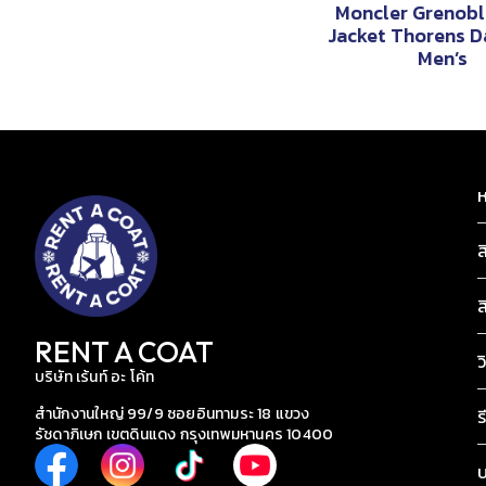
Moncler Grenob
Jacket Thorens D
Men’s
ห
ส
ส
RENT A COAT
ว
บริษัท เร้นท์ อะ โค้ท
สำนักงานใหญ่ 99/9 ซอยอินทามระ 18 แขวง
ร
รัชดาภิเษก เขตดินแดง กรุงเทพมหานคร 10400