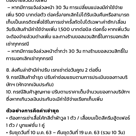
– หากมีการแจ้งล่วงหน้า 30 วัน การเปลี่ยนแปลงมีค่าใช้จ่าย
เพิ่ม 500 บาทต่อตัว ต่อครั้ง/ยกเลิกไม่ได้รับเงินคืนหรือสามารถ
เก็บเป็นเครดิตเพื่อใช้ในการเช่าครั้งถัดไปได้เฉพาะค่าซัก/เลื่อน
วันรับสินค้ามีค่าใช้จ่ายเพิ่ม 1,500 บาทต่อบิล ต่อครั้ง หากเพิ่มวัน
จะต้องจ่ายส่วนต่างเพิ่ม และทางร้านขอสงวนสิทธิ์ในการบอกเลิก
เช่าทุกกรณี
– หากมีการแจ้งล่วงหน้าต่ำกว่า 30 วัน ทางร้านขอสงวนสิทธิ์ใน
การบอกเลิกเช่าทุกกรณี
8. ส่งคืนล่าช้ามีค่าปรับ เรทเช่าต่อวันคูณ 2 ต่อชิ้น
9. กรณีสินค้าชำรุด ปรับค่าซ่อมแซมตามการประเมินของทางบริ
ษัทฯ (หักจากเงินประกัน)
10. กรณีสินค้าสูญหาย ปรับตามราคาเต็มจำนวนของทางบริษัทฯ
ซึ่งหากเกินวงเงินประกันจะมีค่าใช้จ่ายเรียกเก็บเพิ่ม
ตัวอย่างการคิดค่าเช่าชุด
• ต้องการเช่าเสื้อโค้ทสีดำผ้าวูล 1 ตัว / เสื้อขนเป็ดสีครีมฮู้ดเฟอร์
1 ตัว / บูทแฟชั่น 1 คู่
• รับชุดวันที่ 10 ม.ค. 63 – คืนชุดวันที่ 19 ม.ค. 63 (รวม 10 วัน)