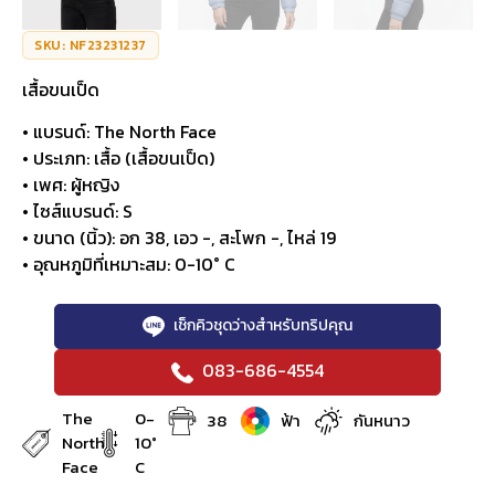
SKU: NF23231237
เสื้อขนเป็ด
• แบรนด์: The North Face
• ประเภท: เสื้อ (เสื้อขนเป็ด)
• เพศ: ผู้หญิง
• ไซส์แบรนด์: S
• ขนาด (นิ้ว): อก 38, เอว -, สะโพก -, ไหล่ 19
• อุณหภูมิที่เหมาะสม: 0-10° C
เช็กคิวชุดว่างสำหรับทริปคุณ
083-686-4554
The
0-
38
ฟ้า
กันหนาว
North
10°
Face
C