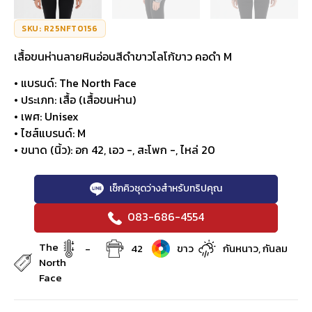
SKU: R25NFT0156
เสื้อขนห่านลายหินอ่อนสีดำขาวโลโก้ขาว คอดำ M
• แบรนด์: The North Face
• ประเภท: เสื้อ (เสื้อขนห่าน)
• เพศ: Unisex
• ไซส์แบรนด์: M
• ขนาด (นิ้ว): อก 42, เอว -, สะโพก -, ไหล่ 20
เช็กคิวชุดว่างสำหรับทริปคุณ
083-686-4554
The
-
42
ขาว
กันหนาว, กันลม
North
Face