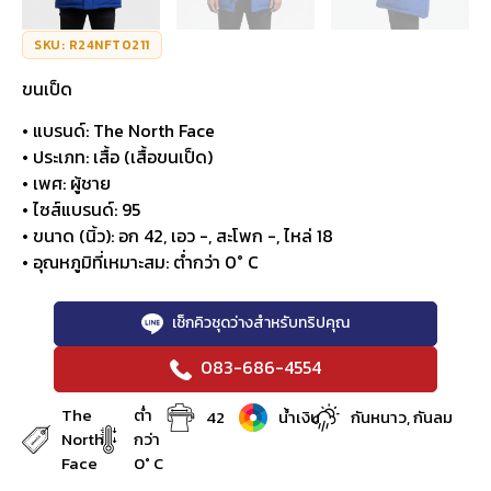
SKU: R24NFT0211
ขนเป็ด
• แบรนด์: The North Face
• ประเภท: เสื้อ (เสื้อขนเป็ด)
• เพศ: ผู้ชาย
• ไซส์แบรนด์: 95
• ขนาด (นิ้ว): อก 42, เอว -, สะโพก -, ไหล่ 18
• อุณหภูมิที่เหมาะสม: ต่ำกว่า 0° C
เช็กคิวชุดว่างสำหรับทริปคุณ
083-686-4554
The
ต่ำ
42
น้ำเงิน
กันหนาว, กันลม
North
กว่า
Face
0° C