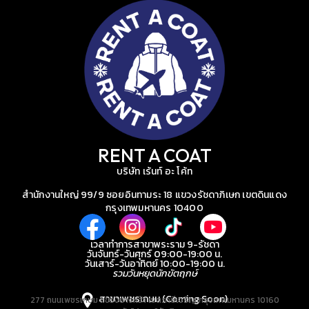
RENT A COAT
บริษัท เร้นท์ อะ โค้ท
สำนักงานใหญ่ 99/9 ซอยอินทามระ 18 แขวงรัชดาภิเษก เขตดินแดง
กรุงเทพมหานคร 10400
เวลาทำการสาขาพระราม 9-รัชดา
วันจันทร์-วันศุกร์ 09:00-19:00 น.
วันเสาร์-วันอาทิตย์ 10:00-19:00 น.
รวมวันหยุดนักขัตฤกษ์
สาขาเพชรเกษม (Coming Soon)
277 ถนนเพชรเกษม แขวงบางหว้า เขตภาษีเจริญ กรุงเทพมหานคร 10160