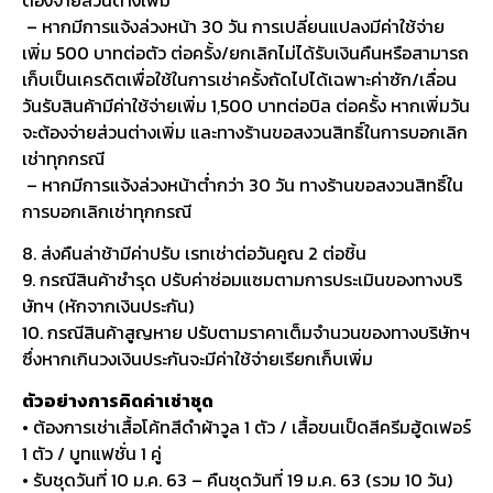
– หากมีการแจ้งล่วงหน้า 30 วัน การเปลี่ยนแปลงมีค่าใช้จ่าย
เพิ่ม 500 บาทต่อตัว ต่อครั้ง/ยกเลิกไม่ได้รับเงินคืนหรือสามารถ
เก็บเป็นเครดิตเพื่อใช้ในการเช่าครั้งถัดไปได้เฉพาะค่าซัก/เลื่อน
วันรับสินค้ามีค่าใช้จ่ายเพิ่ม 1,500 บาทต่อบิล ต่อครั้ง หากเพิ่มวัน
จะต้องจ่ายส่วนต่างเพิ่ม และทางร้านขอสงวนสิทธิ์ในการบอกเลิก
เช่าทุกกรณี
– หากมีการแจ้งล่วงหน้าต่ำกว่า 30 วัน ทางร้านขอสงวนสิทธิ์ใน
การบอกเลิกเช่าทุกกรณี
8. ส่งคืนล่าช้ามีค่าปรับ เรทเช่าต่อวันคูณ 2 ต่อชิ้น
9. กรณีสินค้าชำรุด ปรับค่าซ่อมแซมตามการประเมินของทางบริ
ษัทฯ (หักจากเงินประกัน)
10. กรณีสินค้าสูญหาย ปรับตามราคาเต็มจำนวนของทางบริษัทฯ
ซึ่งหากเกินวงเงินประกันจะมีค่าใช้จ่ายเรียกเก็บเพิ่ม
ตัวอย่างการคิดค่าเช่าชุด
• ต้องการเช่าเสื้อโค้ทสีดำผ้าวูล 1 ตัว / เสื้อขนเป็ดสีครีมฮู้ดเฟอร์
1 ตัว / บูทแฟชั่น 1 คู่
• รับชุดวันที่ 10 ม.ค. 63 – คืนชุดวันที่ 19 ม.ค. 63 (รวม 10 วัน)