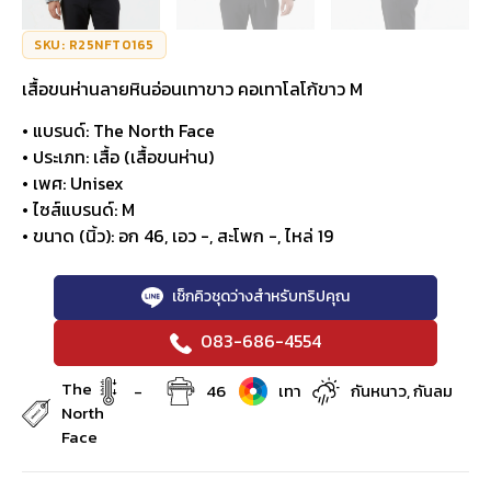
SKU: R25NFT0165
เสื้อขนห่านลายหินอ่อนเทาขาว คอเทาโลโก้ขาว M
• แบรนด์: The North Face
• ประเภท: เสื้อ (เสื้อขนห่าน)
• เพศ: Unisex
• ไซส์แบรนด์: M
• ขนาด (นิ้ว): อก 46, เอว -, สะโพก -, ไหล่ 19
เช็กคิวชุดว่างสำหรับทริปคุณ
083-686-4554
The
-
46
เทา
กันหนาว, กันลม
North
Face