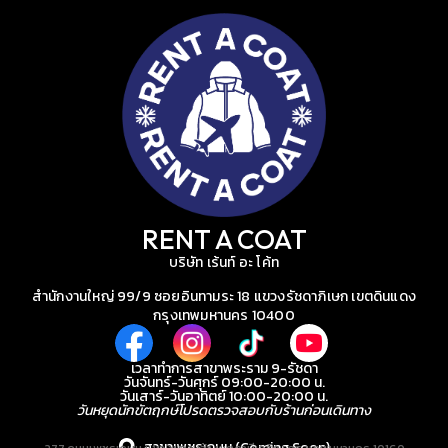
RENT A COAT
บริษัท เร้นท์ อะ โค้ท
สำนักงานใหญ่ 99/9 ซอยอินทามระ 18 แขวงรัชดาภิเษก เขตดินแดง
กรุงเทพมหานคร 10400
เวลาทำการสาขาพระราม 9-รัชดา
วันจันทร์-วันศุกร์ 09:00-20:00 น.
วันเสาร์-วันอาทิตย์ 10:00-20:00 น.
วันหยุดนักขัตฤกษ์โปรดตรวจสอบกับร้านก่อนเดินทาง
สาขาเพชรเกษม (Coming Soon)