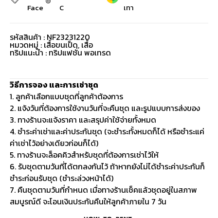
Face
C
เทา
รหัสสินค้า : NF23231220
หมวดหมู่ :
เสื้อขนเป็ด
,
เสื้อ
ทริปแนะนำ : ทริปแฟชั่น พอเทรด
วิธีการจอง และการเช่าชุด
1. ลูกค้าเลือกแบบชุดที่ลูกค้าต้องการ
2. แจ้งวันที่ต้องการใช้งานวันที่จะคืนชุด และรูปแบบการส่งของ
3. ทางร้านจะแจ้งราคา และสรุปค่าใช้จ่ายทั้งหมด
4. ชำระค่าเช่าและค่าประกันชุด (จะชำระทั้งหมดก็ได้ หรือชำระแค่
ค่าเช่าไว้อย่างเดียวก่อนก็ได้)
5. ทางร้านจะล็อคคิวสำหรับชุดที่ต้องการเช่าไว้ให้
6. รับชุดตามวันที่ได้ตกลงกันไว้ ถ้าหากยังไม่ได้ชำระค่าประกันก็
ชำระก่อนรับชุด (ชำระล่วงหน้าได้)
7. คืนชุดตามวันที่กำหนด เมื่อทางร้านเช็คแล้วชุดอยู่ในสภาพ
สมบูรณ์ดี จะโอนเงินประกันคืนให้ลูกค้าภายใน 7 วัน