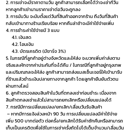
2. การเช่าจะมีราคาตามวัน ลูกค้าสามารถเลือกได้ว่าจะเช่ากี่วัน
หากลูกค้าเช่านานราคาเช่าต่อวันจะถูกลง
3. การนับวัน จะนับตั้งแต่วันที่สินค้าออกจากร้าน ถึงวันที่สินค้า
กลับเข้ามาทางร้านเรียบร้อย หากคืนล่าช้าจะมีค่าใช้จ่ายเพิ่ม
4. การชำระค่าใช้จ่ายมี 3 แบบ
4.1. เงินสด
4.2. โอนเงิน
4.3. บัตรเครดิต (มีชาร์จ 3%)
5. ในกรณีที่ลูกค้าอยู่ต่างจังหวัดและให้ส่ง จะบวกเพิ่มค่าส่งตาม
จริงและหักจากค่าประกันที่จะได้คืน / ในกรณีที่ลูกค้าอยู่กรุงเทพ
และปริมณฑลจะให้ส่ง ลูกค้าสามารถส่งแมสเซ็นเจอร์ให้เข้ามารับ
ที่ร้านแล้วชำระเงินปลายทางจากลูกค้า โดยลูกค้ายืนยันตัวตน
ผ่านทางไลน์
6. ลูกค้าตรวจสอบสินค้าในวันที่ตกลงเช่าก่อนชำระ เนื่องจาก
สินค้าตกลงเช่าแล้วไม่สามารถยกเลิกหรือเปลี่ยนแปลงได้
7. กรณีมีการเปลี่ยนแปลง/ยกเลิก/เลื่อนวันรับสินค้า
– หากมีการแจ้งล่วงหน้า 90 วัน การเปลี่ยนแปลงมีค่าใช้จ่าย
เพิ่ม 500 บาทต่อตัว ต่อครั้ง/ยกเลิกได้รับค่าซักคืนหรือสามารถ
เก็บเป็นเครดิตเพื่อใช้ในการเช่าครั้งถัดไปได้เต็มจำนวน/เลื่อนวัน