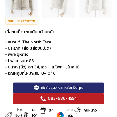
SKU: NF23231220
เสื้อขนเป็ด+ขนเทียมด้านหน้า
• แบรนด์: The North Face
• ประเภท: เสื้อ (เสื้อขนเป็ด)
• เพศ: ผู้หญิง
• ไซส์แบรนด์: 85
• ขนาด (นิ้ว): อก 34, เอว -, สะโพก -, ไหล่ 16
• อุณหภูมิที่เหมาะสม: 0-10° C
เช็กคิวชุดว่างสำหรับทริปคุณ
083-686-4554
The
0-
ขาว
34
กันหนาว
North
10°
ครีม