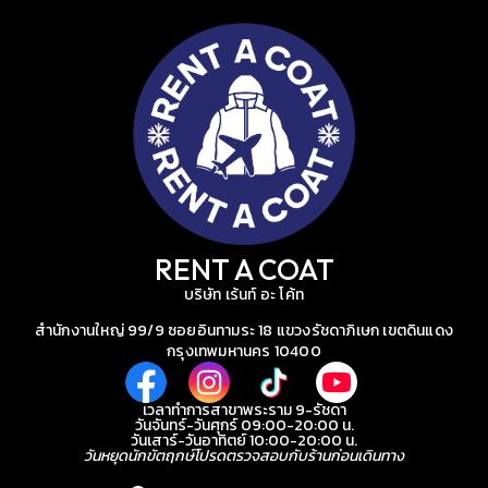
RENT A COAT
บริษัท เร้นท์ อะ โค้ท
สำนักงานใหญ่ 99/9 ซอยอินทามระ 18 แขวงรัชดาภิเษก เขตดินแดง
กรุงเทพมหานคร 10400
เวลาทำการสาขาพระราม 9-รัชดา
วันจันทร์-วันศุกร์ 09:00-20:00 น.
วันเสาร์-วันอาทิตย์ 10:00-20:00 น.
วันหยุดนักขัตฤกษ์โปรดตรวจสอบกับร้านก่อนเดินทาง