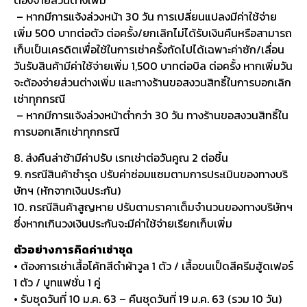
– หากมีการแจ้งล่วงหน้า 30 วัน การเปลี่ยนแปลงมีค่าใช้จ่าย
เพิ่ม 500 บาทต่อตัว ต่อครั้ง/ยกเลิกไม่ได้รับเงินคืนหรือสามารถ
เก็บเป็นเครดิตเพื่อใช้ในการเช่าครั้งถัดไปได้เฉพาะค่าซัก/เลื่อน
วันรับสินค้ามีค่าใช้จ่ายเพิ่ม 1,500 บาทต่อบิล ต่อครั้ง หากเพิ่มวัน
จะต้องจ่ายส่วนต่างเพิ่ม และทางร้านขอสงวนสิทธิ์ในการบอกเลิก
เช่าทุกกรณี
– หากมีการแจ้งล่วงหน้าต่ำกว่า 30 วัน ทางร้านขอสงวนสิทธิ์ใน
การบอกเลิกเช่าทุกกรณี
8. ส่งคืนล่าช้ามีค่าปรับ เรทเช่าต่อวันคูณ 2 ต่อชิ้น
9. กรณีสินค้าชำรุด ปรับค่าซ่อมแซมตามการประเมินของทางบริ
ษัทฯ (หักจากเงินประกัน)
10. กรณีสินค้าสูญหาย ปรับตามราคาเต็มจำนวนของทางบริษัทฯ
ซึ่งหากเกินวงเงินประกันจะมีค่าใช้จ่ายเรียกเก็บเพิ่ม
ตัวอย่างการคิดค่าเช่าชุด
• ต้องการเช่าเสื้อโค้ทสีดำผ้าวูล 1 ตัว / เสื้อขนเป็ดสีครีมฮู้ดเฟอร์
1 ตัว / บูทแฟชั่น 1 คู่
• รับชุดวันที่ 10 ม.ค. 63 – คืนชุดวันที่ 19 ม.ค. 63 (รวม 10 วัน)