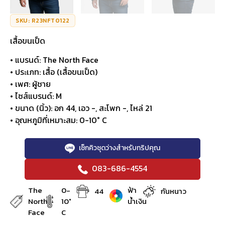
SKU: R23NFT0122
เสื้อขนเป็ด
• แบรนด์: The North Face
• ประเภท: เสื้อ (เสื้อขนเป็ด)
• เพศ: ผู้ชาย
• ไซส์แบรนด์: M
• ขนาด (นิ้ว): อก 44, เอว -, สะโพก -, ไหล่ 21
• อุณหภูมิที่เหมาะสม: 0-10° C
เช็กคิวชุดว่างสำหรับทริปคุณ
083-686-4554
The
0-
ฟ้า
44
กันหนาว
North
10°
น้ำเงิน
Face
C