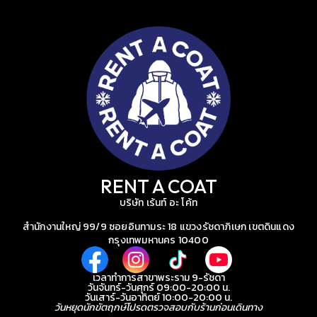
RENT A COAT
บริษัท เร้นท์ อะ โค้ท
สำนักงานใหญ่ 99/9 ซอยอินทามระ 18 แขวงรัชดาภิเษก เขตดินแดง
กรุงเทพมหานคร 10400
เวลาทำการสาขาพระราม 9-รัชดา
วันจันทร์-วันศุกร์ 09:00-20:00 น.
วันเสาร์-วันอาทิตย์ 10:00-20:00 น.
วันหยุดนักขัตฤกษ์โปรดตรวจสอบกับร้านก่อนเดินทาง