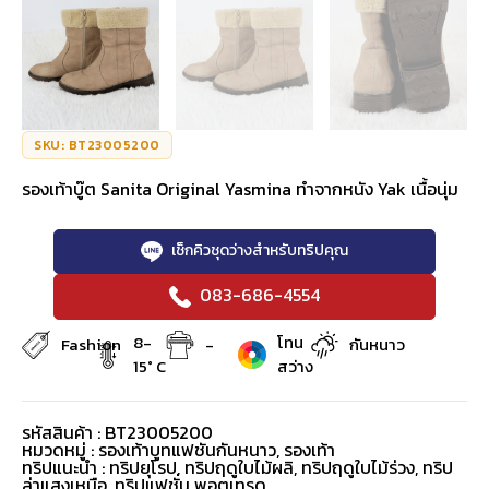
SKU: BT23005200
รองเท้าบู๊ต Sanita Original Yasmina ทำจากหนัง Yak เนื้อนุ่ม
เช็กคิวชุดว่างสำหรับทริปคุณ
083-686-4554
8-
โทน
Fashion
-
กันหนาว
15° C
สว่าง
รหัสสินค้า : BT23005200
หมวดหมู่ :
รองเท้าบูทแฟชันกันหนาว
,
รองเท้า
ทริปแนะนำ : ทริปยุโรป, ทริปฤดูใบไม้ผลิ, ทริปฤดูใบไม้ร่วง, ทริป
ล่าแสงเหนือ, ทริปแฟชั่น พอตเทรด