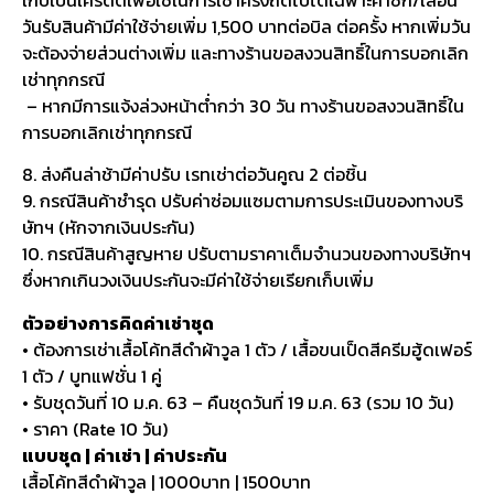
เก็บเป็นเครดิตเพื่อใช้ในการเช่าครั้งถัดไปได้เฉพาะค่าซัก/เลื่อน
วันรับสินค้ามีค่าใช้จ่ายเพิ่ม 1,500 บาทต่อบิล ต่อครั้ง หากเพิ่มวัน
จะต้องจ่ายส่วนต่างเพิ่ม และทางร้านขอสงวนสิทธิ์ในการบอกเลิก
เช่าทุกกรณี
– หากมีการแจ้งล่วงหน้าต่ำกว่า 30 วัน ทางร้านขอสงวนสิทธิ์ใน
การบอกเลิกเช่าทุกกรณี
8. ส่งคืนล่าช้ามีค่าปรับ เรทเช่าต่อวันคูณ 2 ต่อชิ้น
9. กรณีสินค้าชำรุด ปรับค่าซ่อมแซมตามการประเมินของทางบริ
ษัทฯ (หักจากเงินประกัน)
10. กรณีสินค้าสูญหาย ปรับตามราคาเต็มจำนวนของทางบริษัทฯ
ซึ่งหากเกินวงเงินประกันจะมีค่าใช้จ่ายเรียกเก็บเพิ่ม
ตัวอย่างการคิดค่าเช่าชุด
• ต้องการเช่าเสื้อโค้ทสีดำผ้าวูล 1 ตัว / เสื้อขนเป็ดสีครีมฮู้ดเฟอร์
1 ตัว / บูทแฟชั่น 1 คู่
• รับชุดวันที่ 10 ม.ค. 63 – คืนชุดวันที่ 19 ม.ค. 63 (รวม 10 วัน)
• ราคา (Rate 10 วัน)
แบบชุด | ค่าเช่า | ค่าประกัน
เสื้อโค้ทสีดำผ้าวูล | 1000บาท | 1500บาท