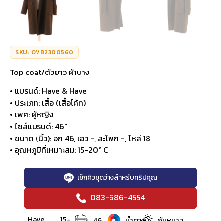
SKU: OVB2300560
Top coat/ตัวยาว ผ้าบาง
• แบรนด์: Have & Have
• ประเภท: เสื้อ (เสื้อโค้ท)
• เพศ: ผู้หญิง
• ไซส์แบรนด์: 46″
• ขนาด (นิ้ว): อก 46, เอว -, สะโพก -, ไหล่ 18
• อุณหภูมิที่เหมาะสม: 15-20° C
เช็กคิวชุดว่างสำหรับทริปคุณ
083-686-4554
Have
15-
46
น้ำตาล
กันหนาว