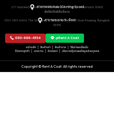
สาขาเพชรเกษม (Coming Soon)
277 ถนนเพชรเกษม แขวงบางหว้า เขตภาษีเจริญ กรุงเทพมหานคร 10160
ยังไม่เปิดให้บริการ
สาขาพระราม 9-รัชดา
131/1, 141/1 อาคาร The Shoppes at Belle, Rama IX Rd, Huai Khwang, Bangkok
10310
083-686-4554
@Rent A Coat
หน้าหลัก
สินค้าเช่า
สินค้าขาย
วิธีเช่าและเงื่อนไข
รีวิวจากลูกค้า
บทความ
ติดต่อเรา
นโยบายคุ้มครองข้อมูลส่วนบุคคล
Copyright © Rent A Coat. All rights reserved