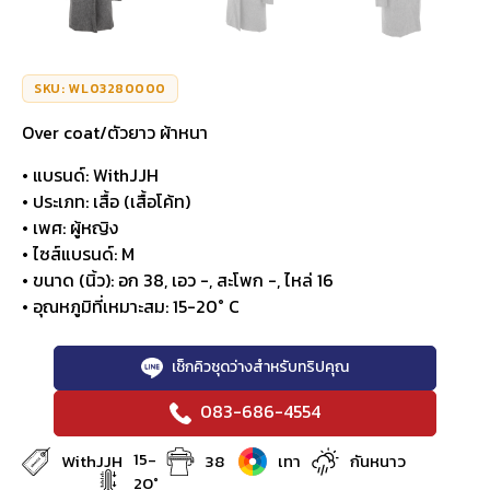
SKU: WL03280000
Over coat/ตัวยาว ผ้าหนา
• แบรนด์: WithJJH
• ประเภท: เสื้อ (เสื้อโค้ท)
• เพศ: ผู้หญิง
• ไซส์แบรนด์: M
• ขนาด (นิ้ว): อก 38, เอว -, สะโพก -, ไหล่ 16
• อุณหภูมิที่เหมาะสม: 15-20° C
เช็กคิวชุดว่างสำหรับทริปคุณ
083-686-4554
15-
WithJJH
38
เทา
กันหนาว
20°