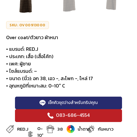
SKU: OV00913000
Over coat/ตัวยาว ผ้าหนา
• แบรนด์: RED.J
• ประเภท: เสื้อ (เสื้อโค้ท)
• เพศ: ผู้ชาย
• ไซส์แบรนด์: –
• ขนาด (นิ้ว): อก 38, เอว -, สะโพก -, ไหล่ 17
• อุณหภูมิที่เหมาะสม: 0-10° C
เช็กคิวชุดว่างสำหรับทริปคุณ
083-686-4554
0-
RED.J
38
น้ำตาล
กันหนาว
10°