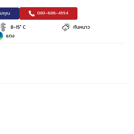
083-686-4554
ริปคุณ
8-15° C
กันหนาว
แดง