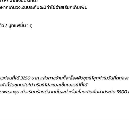
 (หักจากเงินประกัน)
กเกินวงเงินประกันจะมีค่าใช้จ่ายเรียกเก็บเพิ่ม
ัว / บูทแฟชั่น 1 คู่
ยวก่อนก็ได้ 3250 บาท แล้วทางร้านก็จะล็อคคิวชุดให้ลูกค้าในวันที่ตกลงกั
้าก็รับชุดกลับไป หรือให้ส่งแมสเซ็นเจอร์ให้ก็ได้
พของชุด เมื่อเรียบร้อยดีจากนั้นจะทำเรื่องโอนเงินคืนค่าประกัน 5500 ฿