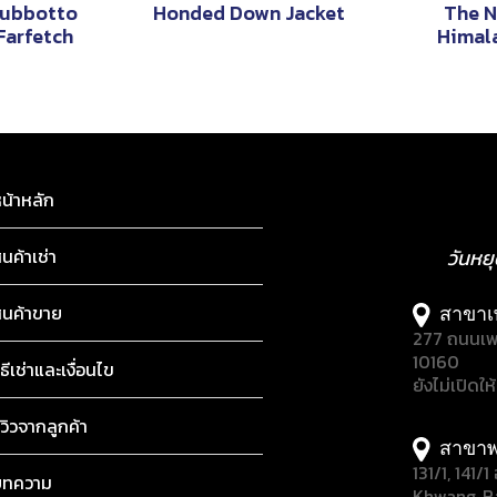
iubbotto
Honded Down Jacket
The N
Farfetch
Himal
น้าหลัก
ินค้าเช่า
วันหย
ินค้าขาย
สาขาเ
277 ถนนเพ
10160
ิธีเช่าและเงื่อนไข
ยังไม่เปิดให
ีวิวจากลูกค้า
สาขาพ
131/1, 141
บทความ
Khwang, B