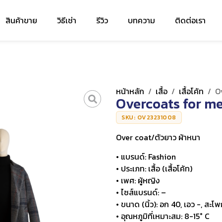
สินค้าขาย
วิธีเช่า
รีวิว
บทความ
ติดต่อเรา
หน้าหลัก
/
เสื้อ
/
เสื้อโค้ท
/
O
Overcoats for m
SKU: OV23231008
Over coat/ตัวยาว ผ้าหนา
• แบรนด์: Fashion
• ประเภท: เสื้อ (เสื้อโค้ท)
• เพศ: ผู้หญิง
• ไซส์แบรนด์: –
• ขนาด (นิ้ว): อก 40, เอว -, สะโพ
• อุณหภูมิที่เหมาะสม: 8-15° C