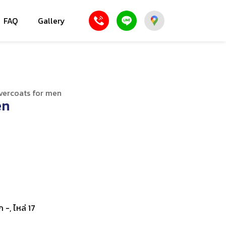
FAQ
Gallery
vercoats for men
en
ก -, ไหล่ 17