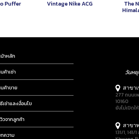
o Puffer
Vintage Nike ACG
The N
Himal
น้าหลัก
ินค้าเช่า
วันหย
ินค้าขาย
สาขาเ
277 ถนนเพ
10160
ิธีเช่าและเงื่อนไข
ยังไม่เปิดให
ีวิวจากลูกค้า
สาขาพ
131/1, 141
บทความ
Khwang, B