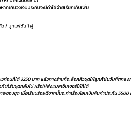
 (หักจากเงินประกัน)
กเกินวงเงินประกันจะมีค่าใช้จ่ายเรียกเก็บเพิ่ม
ัว / บูทแฟชั่น 1 คู่
ยวก่อนก็ได้ 3250 บาท แล้วทางร้านก็จะล็อคคิวชุดให้ลูกค้าในวันที่ตกลงกั
้าก็รับชุดกลับไป หรือให้ส่งแมสเซ็นเจอร์ให้ก็ได้
พของชุด เมื่อเรียบร้อยดีจากนั้นจะทำเรื่องโอนเงินคืนค่าประกัน 5500 ฿