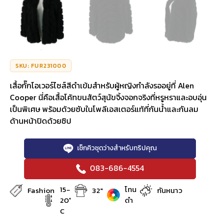
SKU: FUR231000
เสื้อกั๊กโอเวอร์ไซส์สีดำเข้มสำหรับผู้หญิงกำลังรออยู่ที่ Alen
Cooper นี่คือเสื้อโค้ทขนสัตว์สุนัขจิ้งจอกจริงที่หรูหราและอบอุ่น
เป็นพิเศษ พร้อมด้วยซับในโพลีเอสเตอร์แท้ที่กันน้ำและกันลม
ด้านหน้าปิดด้วยซิป
เช็กคิวชุดว่างสำหรับทริปคุณ
083-686-4554
15-
โทน
Fashion
32"
กันหนาว
20°
ดำ
C