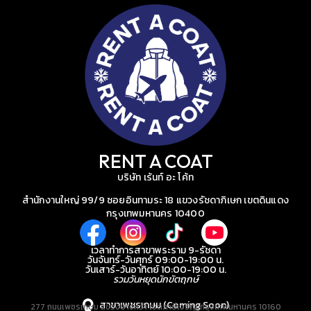
RENT A COAT
บริษัท เร้นท์ อะ โค้ท
สำนักงานใหญ่ 99/9 ซอยอินทามระ 18 แขวงรัชดาภิเษก เขตดินแดง
กรุงเทพมหานคร 10400
เวลาทำการสาขาพระราม 9-รัชดา
วันจันทร์-วันศุกร์ 09:00-19:00 น.
วันเสาร์-วันอาทิตย์ 10:00-19:00 น.
รวมวันหยุดนักขัตฤกษ์
สาขาเพชรเกษม (Coming Soon)
277 ถนนเพชรเกษม แขวงบางหว้า เขตภาษีเจริญ กรุงเทพมหานคร 10160