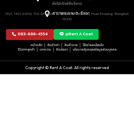
ยังไม่เปิดให้บริการ
สาขาพระราม 9-รัชดา
131/1, 141/1 อาคาร The Shoppes at Belle, Rama IX Rd, Huai Khwang, Bangkok
10310
083-686-4554
@Rent A Coat
หน้าหลัก
สินค้าเช่า
สินค้าขาย
วิธีเช่าและเงื่อนไข
รีวิวจากลูกค้า
บทความ
ติดต่อเรา
นโยบายคุ้มครองข้อมูลส่วนบุคคล
Copyright © Rent A Coat. All rights reserved