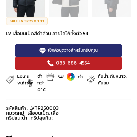
SKU: LVTR250003
LV เสื้อขนเป็ดสีดำล้วน ลายโลโก้ทั้งตัว 54
เช็กคิวชุดว่างสำหรับทริปคุณ
083-686-4554
Louis
ต่ำ
กันน้ำ, กันหนาว,
54"
ดำ
Vuitton
กว่า
กันลม
0° C
รหัสสินค้า : LVTR250003
หมวดหมู่ :
เสื้อขนเป็ด
,
เสื้อ
ทริปแนะนำ : ทริปลุยหิมะ