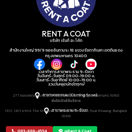
RENT A COAT
บริษัท เร้นท์ อะ โค้ท
สำนักงานใหญ่ 99/9 ซอยอินทามระ 18 แขวงรัชดาภิเษก เขตดินแดง
กรุงเทพมหานคร 10400
เวลาทำการสาขาพระราม 9-รัชดา
วันจันทร์-วันศุกร์ 09:00-19:00 น.
วันเสาร์-วันอาทิตย์ 10:00-19:00 น.
รวมวันหยุดนักขัตฤกษ์
สาขาเพชรเกษม (Coming Soon)
277 ถนนเพชรเกษม แขวงบางหว้า เขตภาษีเจริญ กรุงเทพมหานคร 10160
ยังไม่เปิดให้บริการ
สาขาพระราม 9-รัชดา
131/1, 141/1 อาคาร The Shoppes at Belle, Rama IX Rd, Huai Khwang, Bangkok
10310
083-686-4554
@Rent A Coat