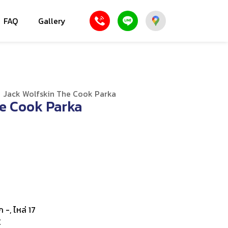
FAQ
Gallery
/
Jack Wolfskin The Cook Parka
he Cook Parka
ก -, ไหล่ 17
C