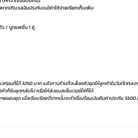
 (หักจากเงินประกัน)
กเกินวงเงินประกันจะมีค่าใช้จ่ายเรียกเก็บเพิ่ม
ัว / บูทแฟชั่น 1 คู่
ยวก่อนก็ได้ 3250 บาท แล้วทางร้านก็จะล็อคคิวชุดให้ลูกค้าในวันที่ตกลงกั
้าก็รับชุดกลับไป หรือให้ส่งแมสเซ็นเจอร์ให้ก็ได้
พของชุด เมื่อเรียบร้อยดีจากนั้นจะทำเรื่องโอนเงินคืนค่าประกัน 5500 ฿