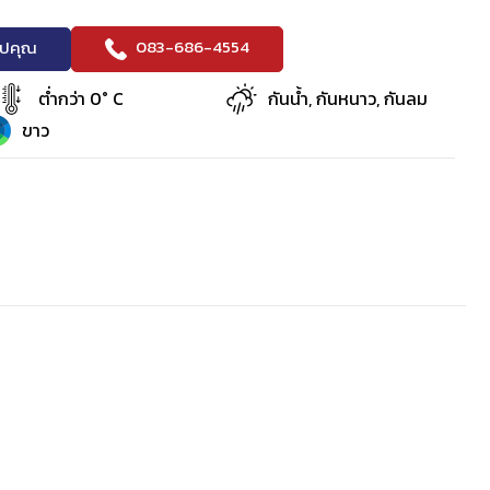
083-686-4554
ริปคุณ
ต่ำกว่า 0° C
กันน้ำ, กันหนาว, กันลม
ขาว