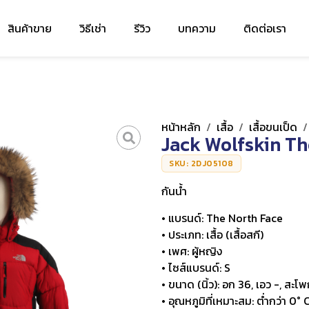
สินค้าขาย
วิธีเช่า
รีวิว
บทความ
ติดต่อเรา
หน้าหลัก
/
เสื้อ
/
เสื้อขนเป็ด
Jack Wolfskin T
SKU: 2DJ05108
กันน้ำ
• แบรนด์: The North Face
• ประเภท: เสื้อ (เสื้อสกี)
• เพศ: ผู้หญิง
• ไซส์แบรนด์: S
• ขนาด (นิ้ว): อก 36, เอว -, สะโพ
• อุณหภูมิที่เหมาะสม: ต่ำกว่า 0° 