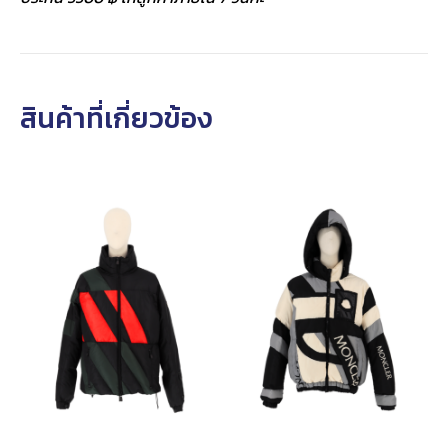
เสื้อขนเป็ด
เสื้อขนเป็ด
Moncler Grenoble Down
5 Moncler x Craig Green
Jacket Thorens Dark
Plunger Puffer Jacket
Gray Men’s
‘Black/White/Grey’