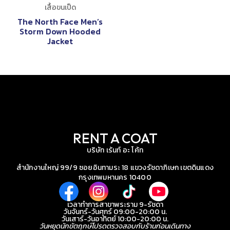
RENT A COAT
บริษัท เร้นท์ อะ โค้ท
สำนักงานใหญ่ 99/9 ซอยอินทามระ 18 แขวงรัชดาภิเษก เขตดินแดง
กรุงเทพมหานคร 10400
เวลาทำการสาขาพระราม 9-รัชดา
วันจันทร์-วันศุกร์ 09:00-20:00 น.
วันเสาร์-วันอาทิตย์ 10:00-20:00 น.
วันหยุดนักขัตฤกษ์โปรดตรวจสอบกับร้านก่อนเดินทาง
สาขาเพชรเกษม (Coming Soon)