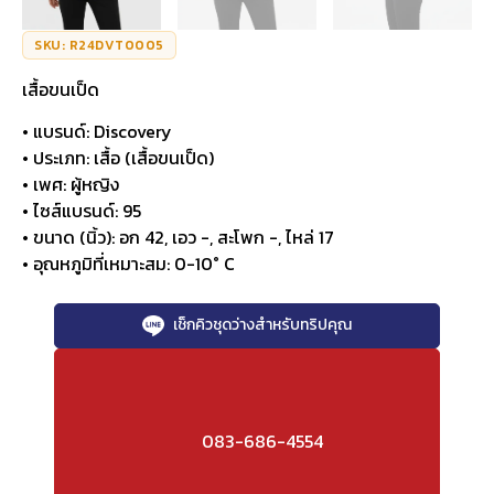
SKU: R24DVT0005
เสื้อขนเป็ด
• แบรนด์: Discovery
• ประเภท: เสื้อ (เสื้อขนเป็ด)
• เพศ: ผู้หญิง
• ไซส์แบรนด์: 95
• ขนาด (นิ้ว): อก 42, เอว -, สะโพก -, ไหล่ 17
• อุณหภูมิที่เหมาะสม: 0-10° C
เช็กคิวชุดว่างสำหรับทริปคุณ
083-686-4554
0-
Discovery
42
ขาว
กันหนาว
10°
C