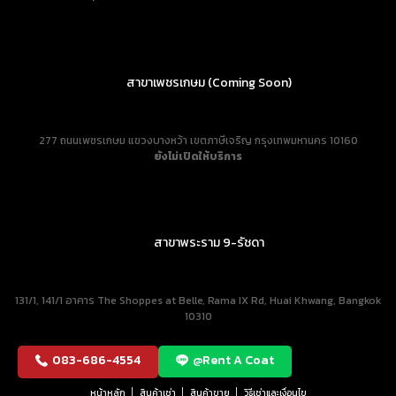
277 ถนนเพชรเกษม แขวงบางหว้า เขตภาษีเจริญ กรุงเทพมหานคร 10160
ยังไม่เปิดให้บริการ
สาขาพระราม 9-รัชดา
131/1, 141/1 อาคาร The Shoppes at Belle, Rama IX Rd, Huai Khwang, Bangkok
10310
083-686-4554
@Rent A Coat
หน้าหลัก
สินค้าเช่า
สินค้าขาย
วิธีเช่าและเงื่อนไข
รีวิวจากลูกค้า
บทความ
ติดต่อเรา
นโยบายคุ้มครองข้อมูลส่วนบุคคล
Copyright © Rent A Coat. All rights reserved