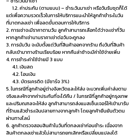
3. การนับวัน จะนับตั้งแต่วันที่สินค้าออกจากร้าน ถึงวันที่สินค้า
กลับเข้ามาทางร้านเรียบร้อย หากคืนล่าช้าจะมีค่าใช้จ่ายเพิ่ม
4. การชำระค่าใช้จ่ายมี 3 แบบ
4.1. เงินสด
4.2. โอนเงิน
4.3. บัตรเครดิต (มีชาร์จ 3%)
5. ในกรณีที่ลูกค้าอยู่ต่างจังหวัดและให้ส่ง จะบวกเพิ่มค่าส่งตาม
จริงและหักจากค่าประกันที่จะได้คืน / ในกรณีที่ลูกค้าอยู่กรุงเทพ
และปริมณฑลจะให้ส่ง ลูกค้าสามารถส่งแมสเซ็นเจอร์ให้เข้ามารับ
ที่ร้านแล้วชำระเงินปลายทางจากลูกค้า โดยลูกค้ายืนยันตัวตน
ผ่านทางไลน์
6. ลูกค้าตรวจสอบสินค้าในวันที่ตกลงเช่าก่อนชำระ เนื่องจาก
สินค้าตกลงเช่าแล้วไม่สามารถยกเลิกหรือเปลี่ยนแปลงได้
7. กรณีมีการเปลี่ยนแปลง/ยกเลิก/เลื่อนวันรับสินค้า
– หากมีการแจ้งล่วงหน้า 90 วัน การเปลี่ยนแปลงมีค่าใช้จ่าย
เพิ่ม 500 บาทต่อตัว ต่อครั้ง/ยกเลิกได้รับค่าซักคืนหรือสามารถ
เก็บเป็นเครดิตเพื่อใช้ในการเช่าครั้งถัดไปได้เต็มจำนวน/เลื่อนวัน
รับสินค้ามีค่าใช้จ่ายเพิ่ม 1,500 บาทต่อบิล ต่อครั้ง หากเพิ่มวันจะ
ต้องจ่ายส่วนต่างเพิ่ม