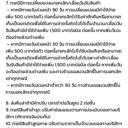
– หากมีการแจ้งล่วงหน้า 30 วัน การเปลี่ยนแปลงมีค่าใช้จ่าย
เพิ่ม 500 บาทต่อตัว ต่อครั้ง/ยกเลิกไม่ได้รับเงินคืนหรือสามารถ
เก็บเป็นเครดิตเพื่อใช้ในการเช่าครั้งถัดไปได้เฉพาะค่าซัก/เลื่อน
วันรับสินค้ามีค่าใช้จ่ายเพิ่ม 1,500 บาทต่อบิล ต่อครั้ง หากเพิ่มวัน
จะต้องจ่ายส่วนต่างเพิ่ม และทางร้านขอสงวนสิทธิ์ในการบอกเลิก
เช่าทุกกรณี
– หากมีการแจ้งล่วงหน้าต่ำกว่า 30 วัน ทางร้านขอสงวนสิทธิ์ใน
การบอกเลิกเช่าทุกกรณี
8. ส่งคืนล่าช้ามีค่าปรับ เรทเช่าต่อวันคูณ 2 ต่อชิ้น
9. กรณีสินค้าชำรุด ปรับค่าซ่อมแซมตามการประเมินของทางบริ
ษัทฯ (หักจากเงินประกัน)
10. กรณีสินค้าสูญหาย ปรับตามราคาเต็มจำนวนของทางบริษัทฯ
ซึ่งหากเกินวงเงินประกันจะมีค่าใช้จ่ายเรียกเก็บเพิ่ม
ตัวอย่างการคิดค่าเช่าชุด
• ต้องการเช่าเสื้อโค้ทสีดำผ้าวูล 1 ตัว / เสื้อขนเป็ดสีครีมฮู้ดเฟอร์
1 ตัว / บูทแฟชั่น 1 คู่
• รับชุดวันที่ 10 ม.ค. 63 – คืนชุดวันที่ 19 ม.ค. 63 (รวม 10 วัน)