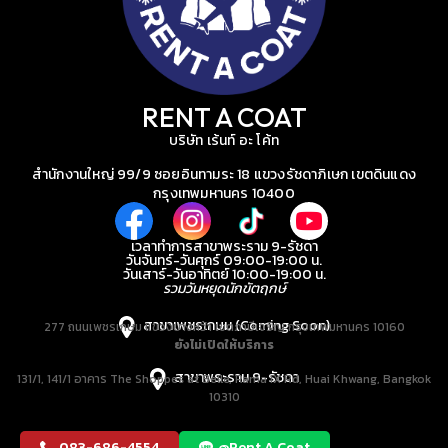
RENT A COAT
บริษัท เร้นท์ อะ โค้ท
สำนักงานใหญ่ 99/9 ซอยอินทามระ 18 แขวงรัชดาภิเษก เขตดินแดง
กรุงเทพมหานคร 10400
เวลาทำการสาขาพระราม 9-รัชดา
วันจันทร์-วันศุกร์ 09:00-19:00 น.
วันเสาร์-วันอาทิตย์ 10:00-19:00 น.
รวมวันหยุดนักขัตฤกษ์
สาขาเพชรเกษม (Coming Soon)
277 ถนนเพชรเกษม แขวงบางหว้า เขตภาษีเจริญ กรุงเทพมหานคร 10160
ยังไม่เปิดให้บริการ
สาขาพระราม 9-รัชดา
131/1, 141/1 อาคาร The Shoppes at Belle, Rama IX Rd, Huai Khwang, Bangkok
10310
083-686-4554
@Rent A Coat