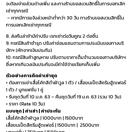
จะต้องจ่ายส่วนต่างเพิ่ม และทางร้านขอสงวนสิทธิ์ในการบอกเลิก
เช่าทุกกรณี
– หากมีการแจ้งล่วงหน้าต่ำกว่า 30 วัน ทางร้านขอสงวนสิทธิ์ใน
การบอกเลิกเช่าทุกกรณี
8. ส่งคืนล่าช้ามีค่าปรับ เรทเช่าต่อวันคูณ 2 ต่อชิ้น
9. กรณีสินค้าชำรุด ปรับค่าซ่อมแซมตามการประเมินของทางบริ
ษัทฯ (หักจากเงินประกัน)
10. กรณีสินค้าสูญหาย ปรับตามราคาเต็มจำนวนของทางบริษัทฯ
ซึ่งหากเกินวงเงินประกันจะมีค่าใช้จ่ายเรียกเก็บเพิ่ม
ตัวอย่างการคิดค่าเช่าชุด
• ต้องการเช่าเสื้อโค้ทสีดำผ้าวูล 1 ตัว / เสื้อขนเป็ดสีครีมฮู้ดเฟอร์
1 ตัว / บูทแฟชั่น 1 คู่
• รับชุดวันที่ 10 ม.ค. 63 – คืนชุดวันที่ 19 ม.ค. 63 (รวม 10 วัน)
• ราคา (Rate 10 วัน)
แบบชุด | ค่าเช่า | ค่าประกัน
เสื้อโค้ทสีดำผ้าวูล | 1000บาท | 1500บาท
เสื้อขนเป็ดสีครีมฮู้ดเฟอร์ | 1500บาท | 2500บาท