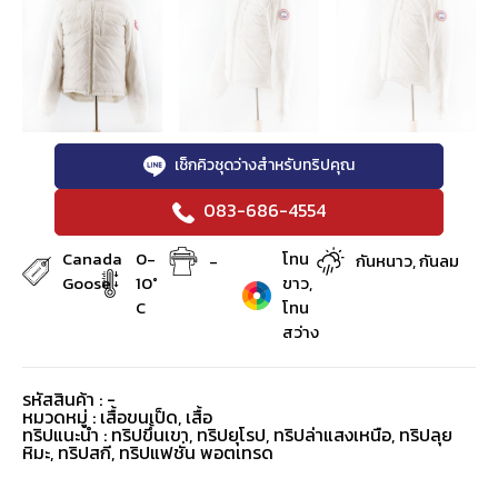
เช็กคิวชุดว่างสำหรับทริปคุณ
083-686-4554
Canada
0-
โทน
-
กันหนาว, กันลม
Goose
10°
ขาว,
C
โทน
สว่าง
รหัสสินค้า : -
หมวดหมู่ :
เสื้อขนเป็ด
,
เสื้อ
ทริปแนะนำ : ทริปขึ้นเขา, ทริปยุโรป, ทริปล่าแสงเหนือ, ทริปลุย
หิมะ, ทริปสกี, ทริปแฟชั่น พอตเทรด