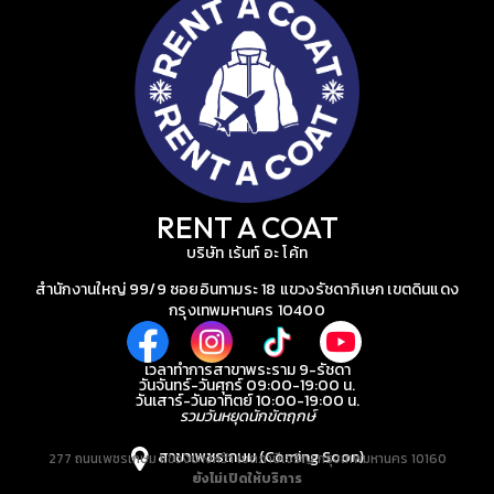
RENT A COAT
บริษัท เร้นท์ อะ โค้ท
สำนักงานใหญ่ 99/9 ซอยอินทามระ 18 แขวงรัชดาภิเษก เขตดินแดง
กรุงเทพมหานคร 10400
เวลาทำการสาขาพระราม 9-รัชดา
วันจันทร์-วันศุกร์ 09:00-19:00 น.
วันเสาร์-วันอาทิตย์ 10:00-19:00 น.
รวมวันหยุดนักขัตฤกษ์
สาขาเพชรเกษม (Coming Soon)
277 ถนนเพชรเกษม แขวงบางหว้า เขตภาษีเจริญ กรุงเทพมหานคร 10160
ยังไม่เปิดให้บริการ