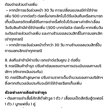
ต้องจ่ายส่วนต่างเพิ่ม
– หากมีการแจ้งล่วงหน้า 30 วัน การเปลี่ยนแปลงมีค่าใช้จ่าย
เพิ่ม 500 บาทต่อตัว ต่อครั้ง/ยกเลิกไม่ได้รับเงินคืนหรือสามารถ
เก็บเป็นเครดิตเพื่อใช้ในการเช่าครั้งถัดไปได้เฉพาะค่าซัก/เลื่อน
วันรับสินค้ามีค่าใช้จ่ายเพิ่ม 1,500 บาทต่อบิล ต่อครั้ง หากเพิ่มวัน
จะต้องจ่ายส่วนต่างเพิ่ม และทางร้านขอสงวนสิทธิ์ในการบอกเลิก
เช่าทุกกรณี
– หากมีการแจ้งล่วงหน้าต่ำกว่า 30 วัน ทางร้านขอสงวนสิทธิ์ใน
การบอกเลิกเช่าทุกกรณี
8. ส่งคืนล่าช้ามีค่าปรับ เรทเช่าต่อวันคูณ 2 ต่อชิ้น
9. กรณีสินค้าชำรุด ปรับค่าซ่อมแซมตามการประเมินของทางบริ
ษัทฯ (หักจากเงินประกัน)
10. กรณีสินค้าสูญหาย ปรับตามราคาเต็มจำนวนของทางบริษัทฯ
ซึ่งหากเกินวงเงินประกันจะมีค่าใช้จ่ายเรียกเก็บเพิ่ม
ตัวอย่างการคิดค่าเช่าชุด
• ต้องการเช่าเสื้อโค้ทสีดำผ้าวูล 1 ตัว / เสื้อขนเป็ดสีครีมฮู้ดเฟอร์
1 ตัว / บูทแฟชั่น 1 คู่