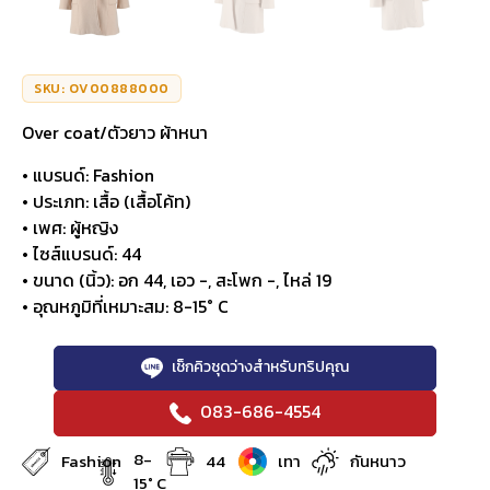
SKU: OV00888000
Over coat/ตัวยาว ผ้าหนา
• แบรนด์: Fashion
• ประเภท: เสื้อ (เสื้อโค้ท)
• เพศ: ผู้หญิง
• ไซส์แบรนด์: 44
• ขนาด (นิ้ว): อก 44, เอว -, สะโพก -, ไหล่ 19
• อุณหภูมิที่เหมาะสม: 8-15° C
เช็กคิวชุดว่างสำหรับทริปคุณ
083-686-4554
8-
Fashion
44
เทา
กันหนาว
15° C