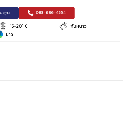
083-686-4554
ริปคุณ
15-20° C
กันหนาว
ขาว