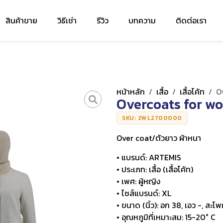
สินค้าขาย
วิธีเช่า
รีวิว
บทความ
ติดต่อเรา
หน้าหลัก
/
เสื้อ
/
เสื้อโค้ท
/
O
Overcoats for w
SKU: 2WL2700000
Over coat/ตัวยาว ผ้าหนา
• แบรนด์: ARTEMIS
• ประเภท: เสื้อ (เสื้อโค้ท)
• เพศ: ผู้หญิง
• ไซส์แบรนด์: XL
• ขนาด (นิ้ว): อก 38, เอว -, สะโพก
• อุณหภูมิที่เหมาะสม: 15-20° C