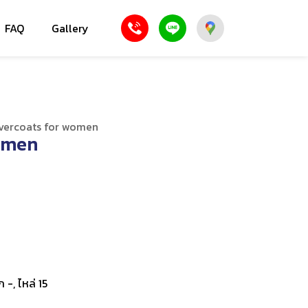
FAQ
Gallery
vercoats for women
omen
 -, ไหล่ 15