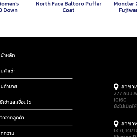
Women’s
North Face Baltoro Puffer
Moncler 
TO Down
Coat
Fujiwa
น้าหลัก
ินค้าเช่า
ินค้าขาย
สาขาเ
277 ถนนเพ
10160
ิธีเช่าและเงื่อนไข
ยังไม่เปิดให
ีวิวจากลูกค้า
สาขาพ
131/1, 141
บทความ
Khwang, B