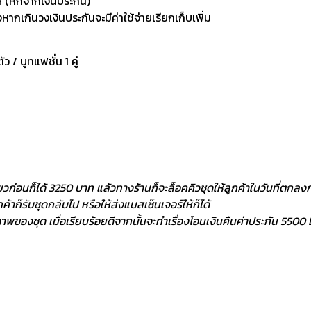
 (หักจากเงินประกัน)
กเกินวงเงินประกันจะมีค่าใช้จ่ายเรียกเก็บเพิ่ม
ัว / บูทแฟชั่น 1 คู่
ยวก่อนก็ได้ 3250 บาท แล้วทางร้านก็จะล็อคคิวชุดให้ลูกค้าในวันที่ตกลงกั
้าก็รับชุดกลับไป หรือให้ส่งแมสเซ็นเจอร์ให้ก็ได้
พของชุด เมื่อเรียบร้อยดีจากนั้นจะทำเรื่องโอนเงินคืนค่าประกัน 5500 ฿