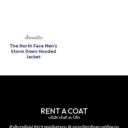
เสื้อขนเป็ด
The North Face Men’s
Storm Down Hooded
Jacket
RENT A COAT
บริษัท เร้นท์ อะ โค้ท
สำนักงานใหญ่ 99/9 ซอยอินทามระ 18 แขวงรัชดาภิเษก เขตดินแดง