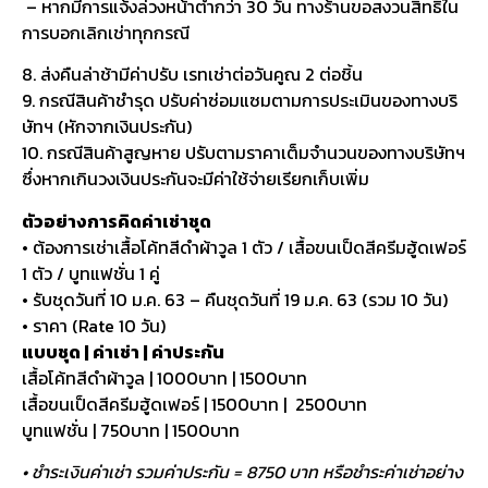
– หากมีการแจ้งล่วงหน้าต่ำกว่า 30 วัน ทางร้านขอสงวนสิทธิ์ใน
การบอกเลิกเช่าทุกกรณี
8. ส่งคืนล่าช้ามีค่าปรับ เรทเช่าต่อวันคูณ 2 ต่อชิ้น
9. กรณีสินค้าชำรุด ปรับค่าซ่อมแซมตามการประเมินของทางบริ
ษัทฯ (หักจากเงินประกัน)
10. กรณีสินค้าสูญหาย ปรับตามราคาเต็มจำนวนของทางบริษัทฯ
ซึ่งหากเกินวงเงินประกันจะมีค่าใช้จ่ายเรียกเก็บเพิ่ม
ตัวอย่างการคิดค่าเช่าชุด
• ต้องการเช่าเสื้อโค้ทสีดำผ้าวูล 1 ตัว / เสื้อขนเป็ดสีครีมฮู้ดเฟอร์
1 ตัว / บูทแฟชั่น 1 คู่
• รับชุดวันที่ 10 ม.ค. 63 – คืนชุดวันที่ 19 ม.ค. 63 (รวม 10 วัน)
• ราคา (Rate 10 วัน)
แบบชุด | ค่าเช่า | ค่าประกัน
เสื้อโค้ทสีดำผ้าวูล | 1000บาท | 1500บาท
เสื้อขนเป็ดสีครีมฮู้ดเฟอร์ | 1500บาท | 2500บาท
บูทแฟชั่น | 750บาท | 1500บาท
• ชำระเงินค่าเช่า รวมค่าประกัน = 8750 บาท หรือชำระค่าเช่าอย่าง