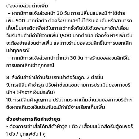
ต้องจ่ายส่วนต่างเพิ่ม
– หากมีการแจ้งล่วงหน้า 30 วัน การเปลี่ยนแปลงมีค่าใช้จ่าย
เพิ่ม 500 บาทต่อตัว ต่อครั้ง/ยกเลิกไม่ได้รับเงินคืนหรือสามารถ
เก็บเป็นเครดิตเพื่อใช้ในการเช่าครั้งถัดไปได้เฉพาะค่าซัก/เลื่อน
วันรับสินค้ามีค่าใช้จ่ายเพิ่ม 1,500 บาทต่อบิล ต่อครั้ง หากเพิ่มวัน
จะต้องจ่ายส่วนต่างเพิ่ม และทางร้านขอสงวนสิทธิ์ในการบอกเลิก
เช่าทุกกรณี
– หากมีการแจ้งล่วงหน้าต่ำกว่า 30 วัน ทางร้านขอสงวนสิทธิ์ใน
การบอกเลิกเช่าทุกกรณี
8. ส่งคืนล่าช้ามีค่าปรับ เรทเช่าต่อวันคูณ 2 ต่อชิ้น
9. กรณีสินค้าชำรุด ปรับค่าซ่อมแซมตามการประเมินของทางบริ
ษัทฯ (หักจากเงินประกัน)
10. กรณีสินค้าสูญหาย ปรับตามราคาเต็มจำนวนของทางบริษัทฯ
ซึ่งหากเกินวงเงินประกันจะมีค่าใช้จ่ายเรียกเก็บเพิ่ม
ตัวอย่างการคิดค่าเช่าชุด
• ต้องการเช่าเสื้อโค้ทสีดำผ้าวูล 1 ตัว / เสื้อขนเป็ดสีครีมฮู้ดเฟอร์
1 ตัว / บูทแฟชั่น 1 คู่