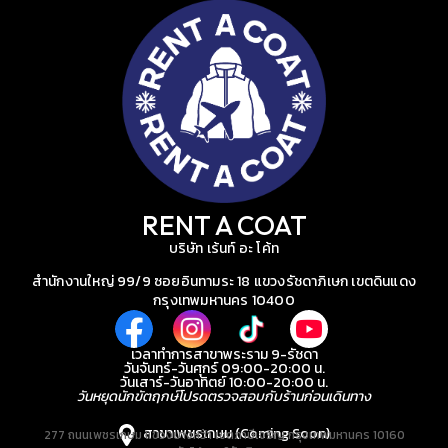
RENT A COAT
บริษัท เร้นท์ อะ โค้ท
สำนักงานใหญ่ 99/9 ซอยอินทามระ 18 แขวงรัชดาภิเษก เขตดินแดง
กรุงเทพมหานคร 10400
เวลาทำการสาขาพระราม 9-รัชดา
วันจันทร์-วันศุกร์ 09:00-20:00 น.
วันเสาร์-วันอาทิตย์ 10:00-20:00 น.
วันหยุดนักขัตฤกษ์โปรดตรวจสอบกับร้านก่อนเดินทาง
สาขาเพชรเกษม (Coming Soon)
277 ถนนเพชรเกษม แขวงบางหว้า เขตภาษีเจริญ กรุงเทพมหานคร 10160