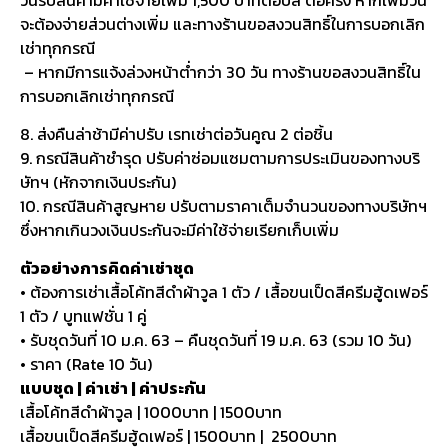
จะต้องจ่ายส่วนต่างเพิ่ม และทางร้านขอสงวนสิทธิ์ในการบอกเลิก
เช่าทุกกรณี
– หากมีการแจ้งล่วงหน้าต่ำกว่า 30 วัน ทางร้านขอสงวนสิทธิ์ใน
การบอกเลิกเช่าทุกกรณี
8. ส่งคืนล่าช้ามีค่าปรับ เรทเช่าต่อวันคูณ 2 ต่อชิ้น
9. กรณีสินค้าชำรุด ปรับค่าซ่อมแซมตามการประเมินของทางบริ
ษัทฯ (หักจากเงินประกัน)
10. กรณีสินค้าสูญหาย ปรับตามราคาเต็มจำนวนของทางบริษัทฯ
ซึ่งหากเกินวงเงินประกันจะมีค่าใช้จ่ายเรียกเก็บเพิ่ม
ตัวอย่างการคิดค่าเช่าชุด
• ต้องการเช่าเสื้อโค้ทสีดำผ้าวูล 1 ตัว / เสื้อขนเป็ดสีครีมฮู้ดเฟอร์
1 ตัว / บูทแฟชั่น 1 คู่
• รับชุดวันที่ 10 ม.ค. 63 – คืนชุดวันที่ 19 ม.ค. 63 (รวม 10 วัน)
• ราคา (Rate 10 วัน)
แบบชุด | ค่าเช่า | ค่าประกัน
เสื้อโค้ทสีดำผ้าวูล | 1000บาท | 1500บาท
เสื้อขนเป็ดสีครีมฮู้ดเฟอร์ | 1500บาท | 2500บาท