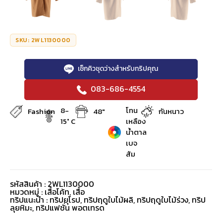
SKU: 2WL1130000
เช็กคิวชุดว่างสำหรับทริปคุณ
083-686-4554
8-
โทน
Fashion
48"
กันหนาว
15° C
เหลือง
น้ำตาล
เบจ
ส้ม
รหัสสินค้า : 2WL1130000
หมวดหมู่ :
เสื้อโค้ท
,
เสื้อ
ทริปแนะนำ : ทริปยุโรป, ทริปฤดูใบไม้ผลิ, ทริปฤดูใบไม้ร่วง, ทริป
ลุยหิมะ, ทริปแฟชั่น พอตเทรด