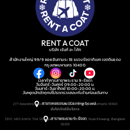
RENT A COAT
บริษัท เร้นท์ อะ โค้ท
สำนักงานใหญ่ 99/9 ซอยอินทามระ 18 แขวงรัชดาภิเษก เขตดินแดง
กรุงเทพมหานคร 10400
เวลาทำการสาขาพระราม 9-รัชดา
วันจันทร์-วันศุกร์ 09:00-20:00 น.
วันเสาร์-วันอาทิตย์ 10:00-20:00 น.
วันหยุดนักขัตฤกษ์โปรดตรวจสอบกับร้านก่อนเดินทาง
สาขาเพชรเกษม (Coming Soon)
277 ถนนเพชรเกษม แขวงบางหว้า เขตภาษีเจริญ กรุงเทพมหานคร 10160
ยังไม่เปิดให้บริการ
สาขาพระราม 9-รัชดา
131/1, 141/1 อาคาร The Shoppes at Belle, Rama IX Rd, Huai Khwang, Bangkok
10310