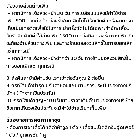
ต้องจ่ายส่วนต่างเพิ่ม
– หากมีการแจ้งล่วงหน้า 30 วัน การเปลี่ยนแปลงมีค่าใช้จ่าย
เพิ่ม 500 บาทต่อตัว ต่อครั้ง/ยกเลิกไม่ได้รับเงินคืนหรือสามารถ
เก็บเป็นเครดิตเพื่อใช้ในการเช่าครั้งถัดไปได้เฉพาะค่าซัก/เลื่อน
วันรับสินค้ามีค่าใช้จ่ายเพิ่ม 1,500 บาทต่อบิล ต่อครั้ง หากเพิ่มวัน
จะต้องจ่ายส่วนต่างเพิ่ม และทางร้านขอสงวนสิทธิ์ในการบอกเลิก
เช่าทุกกรณี
– หากมีการแจ้งล่วงหน้าต่ำกว่า 30 วัน ทางร้านขอสงวนสิทธิ์ใน
การบอกเลิกเช่าทุกกรณี
8. ส่งคืนล่าช้ามีค่าปรับ เรทเช่าต่อวันคูณ 2 ต่อชิ้น
9. กรณีสินค้าชำรุด ปรับค่าซ่อมแซมตามการประเมินของทางบริ
ษัทฯ (หักจากเงินประกัน)
10. กรณีสินค้าสูญหาย ปรับตามราคาเต็มจำนวนของทางบริษัทฯ
ซึ่งหากเกินวงเงินประกันจะมีค่าใช้จ่ายเรียกเก็บเพิ่ม
ตัวอย่างการคิดค่าเช่าชุด
• ต้องการเช่าเสื้อโค้ทสีดำผ้าวูล 1 ตัว / เสื้อขนเป็ดสีครีมฮู้ดเฟอร์
1 ตัว / บูทแฟชั่น 1 คู่