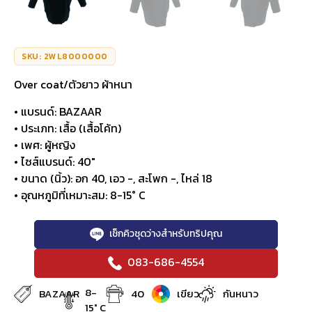
SKU: 2WL8000000
Over coat/ตัวยาว ผ้าหนา
• แบรนด์: BAZAAR
• ประเภท: เสื้อ (เสื้อโค้ท)
• เพศ: ผู้หญิง
• ไซส์แบรนด์: 40″
• ขนาด (นิ้ว): อก 40, เอว -, สะโพก -, ไหล่ 18
• อุณหภูมิที่เหมาะสม: 8-15° C
เช็กคิวชุดว่างสำหรับทริปคุณ
083-686-4554
8-
BAZAAR
40
เขียว
กันหนาว
15° C