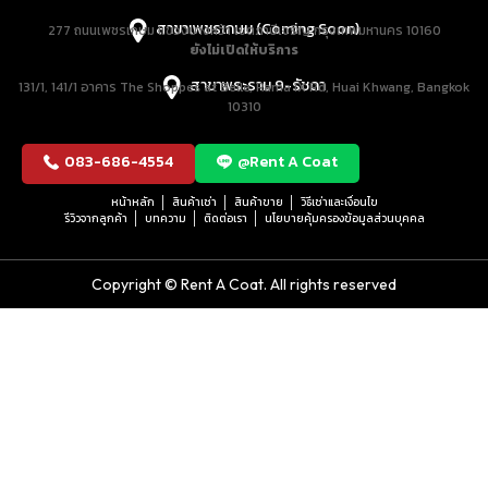
สาขาเพชรเกษม (Coming Soon)
277 ถนนเพชรเกษม แขวงบางหว้า เขตภาษีเจริญ กรุงเทพมหานคร 10160
ยังไม่เปิดให้บริการ
สาขาพระราม 9-รัชดา
131/1, 141/1 อาคาร The Shoppes at Belle, Rama IX Rd, Huai Khwang, Bangkok
10310
083-686-4554
@Rent A Coat
หน้าหลัก
สินค้าเช่า
สินค้าขาย
วิธีเช่าและเงื่อนไข
รีวิวจากลูกค้า
บทความ
ติดต่อเรา
นโยบายคุ้มครองข้อมูลส่วนบุคคล
Copyright © Rent A Coat. All rights reserved