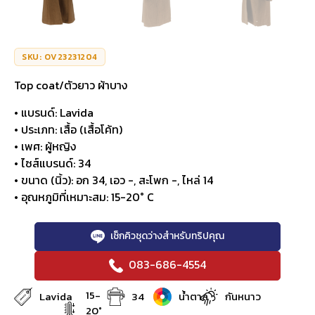
SKU: OV23231204
Top coat/ตัวยาว ผ้าบาง
• แบรนด์: Lavida
• ประเภท: เสื้อ (เสื้อโค้ท)
• เพศ: ผู้หญิง
• ไซส์แบรนด์: 34
• ขนาด (นิ้ว): อก 34, เอว -, สะโพก -, ไหล่ 14
• อุณหภูมิที่เหมาะสม: 15-20° C
เช็กคิวชุดว่างสำหรับทริปคุณ
083-686-4554
15-
Lavida
34
น้ำตาล
กันหนาว
20°