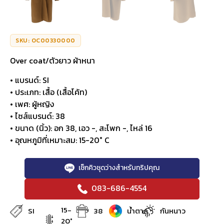
SKU: OC00330000
Over coat/ตัวยาว ผ้าหนา
• แบรนด์: SI
• ประเภท: เสื้อ (เสื้อโค้ท)
• เพศ: ผู้หญิง
• ไซส์แบรนด์: 38
• ขนาด (นิ้ว): อก 38, เอว -, สะโพก -, ไหล่ 16
• อุณหภูมิที่เหมาะสม: 15-20° C
เช็กคิวชุดว่างสำหรับทริปคุณ
083-686-4554
15-
SI
38
น้ำตาล
กันหนาว
20°