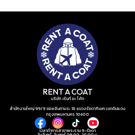
RENT A COAT
บริษัท เร้นท์ อะ โค้ท
สำนักงานใหญ่ 99/9 ซอยอินทามระ 18 แขวงรัชดาภิเษก เขตดินแดง
กรุงเทพมหานคร 10400
เวลาทำการสาขาพระราม 9-รัชดา
วันจันทร์-วันศุกร์ 09:00-20:00 น.