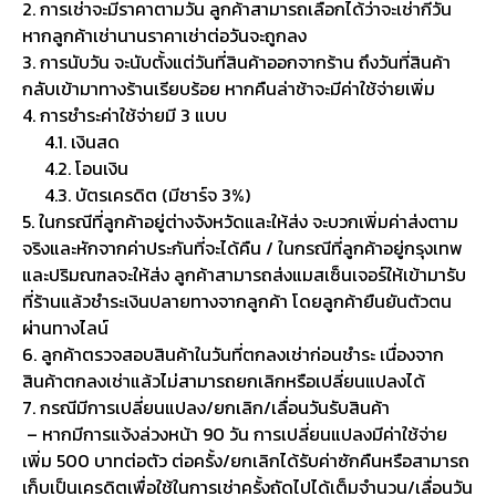
2. การเช่าจะมีราคาตามวัน ลูกค้าสามารถเลือกได้ว่าจะเช่ากี่วัน
หากลูกค้าเช่านานราคาเช่าต่อวันจะถูกลง
3. การนับวัน จะนับตั้งแต่วันที่สินค้าออกจากร้าน ถึงวันที่สินค้า
กลับเข้ามาทางร้านเรียบร้อย หากคืนล่าช้าจะมีค่าใช้จ่ายเพิ่ม
4. การชำระค่าใช้จ่ายมี 3 แบบ
4.1. เงินสด
4.2. โอนเงิน
4.3. บัตรเครดิต (มีชาร์จ 3%)
5. ในกรณีที่ลูกค้าอยู่ต่างจังหวัดและให้ส่ง จะบวกเพิ่มค่าส่งตาม
จริงและหักจากค่าประกันที่จะได้คืน / ในกรณีที่ลูกค้าอยู่กรุงเทพ
และปริมณฑลจะให้ส่ง ลูกค้าสามารถส่งแมสเซ็นเจอร์ให้เข้ามารับ
ที่ร้านแล้วชำระเงินปลายทางจากลูกค้า โดยลูกค้ายืนยันตัวตน
ผ่านทางไลน์
6. ลูกค้าตรวจสอบสินค้าในวันที่ตกลงเช่าก่อนชำระ เนื่องจาก
สินค้าตกลงเช่าแล้วไม่สามารถยกเลิกหรือเปลี่ยนแปลงได้
7. กรณีมีการเปลี่ยนแปลง/ยกเลิก/เลื่อนวันรับสินค้า
– หากมีการแจ้งล่วงหน้า 90 วัน การเปลี่ยนแปลงมีค่าใช้จ่าย
เพิ่ม 500 บาทต่อตัว ต่อครั้ง/ยกเลิกได้รับค่าซักคืนหรือสามารถ
เก็บเป็นเครดิตเพื่อใช้ในการเช่าครั้งถัดไปได้เต็มจำนวน/เลื่อนวัน