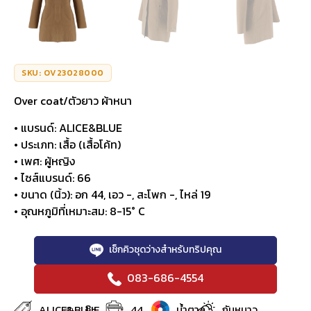
SKU: OV23028000
Over coat/ตัวยาว ผ้าหนา
• แบรนด์: ALICE&BLUE
• ประเภท: เสื้อ (เสื้อโค้ท)
• เพศ: ผู้หญิง
• ไซส์แบรนด์: 66
• ขนาด (นิ้ว): อก 44, เอว -, สะโพก -, ไหล่ 19
• อุณหภูมิที่เหมาะสม: 8-15° C
เช็กคิวชุดว่างสำหรับทริปคุณ
083-686-4554
8-
ALICE&BLUE
44
น้ำตาล
กันหนาว