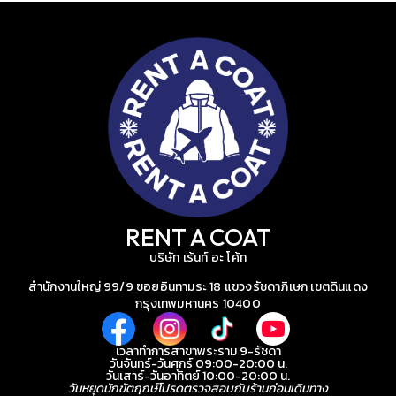
RENT A COAT
บริษัท เร้นท์ อะ โค้ท
สำนักงานใหญ่ 99/9 ซอยอินทามระ 18 แขวงรัชดาภิเษก เขตดินแดง
กรุงเทพมหานคร 10400
เวลาทำการสาขาพระราม 9-รัชดา
วันจันทร์-วันศุกร์ 09:00-20:00 น.
วันเสาร์-วันอาทิตย์ 10:00-20:00 น.
วันหยุดนักขัตฤกษ์โปรดตรวจสอบกับร้านก่อนเดินทาง