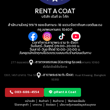
RENT A COAT
บริษัท เร้นท์ อะ โค้ท
สำนักงานใหญ่ 99/9 ซอยอินทามระ 18 แขวงรัชดาภิเษก เขตดินแดง
กรุงเทพมหานคร 10400
เวลาทำการสาขาพระราม 9-รัชดา
วันจันทร์-วันศุกร์ 09:00-20:00 น.
วันเสาร์-วันอาทิตย์ 10:00-20:00 น.
วันหยุดนักขัตฤกษ์โปรดตรวจสอบกับร้านก่อนเดินทาง
สาขาเพชรเกษม (Coming Soon)
277 ถนนเพชรเกษม แขวงบางหว้า เขตภาษีเจริญ กรุงเทพมหานคร 10160
ยังไม่เปิดให้บริการ
สาขาพระราม 9-รัชดา
131/1, 141/1 อาคาร The Shoppes at Belle, Rama IX Rd, Huai Khwang, Bangkok
10310
083-686-4554
@Rent A Coat
หน้าหลัก
สินค้าเช่า
สินค้าขาย
วิธีเช่าและเงื่อนไข
รีวิวจากลูกค้า
บทความ
ติดต่อเรา
นโยบายคุ้มครองข้อมูลส่วนบุคคล