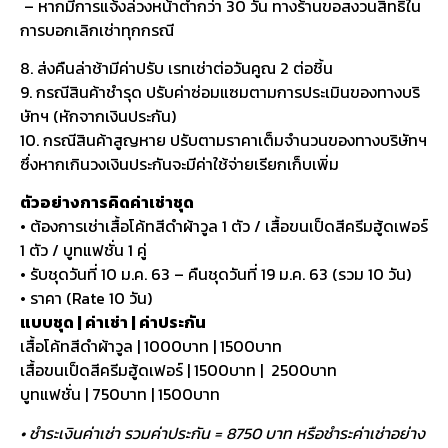
– หากมีการแจ้งล่วงหน้าต่ำกว่า 30 วัน ทางร้านขอสงวนสิทธิ์ใน
การบอกเลิกเช่าทุกกรณี
8. ส่งคืนล่าช้ามีค่าปรับ เรทเช่าต่อวันคูณ 2 ต่อชิ้น
9. กรณีสินค้าชำรุด ปรับค่าซ่อมแซมตามการประเมินของทางบริ
ษัทฯ (หักจากเงินประกัน)
10. กรณีสินค้าสูญหาย ปรับตามราคาเต็มจำนวนของทางบริษัทฯ
ซึ่งหากเกินวงเงินประกันจะมีค่าใช้จ่ายเรียกเก็บเพิ่ม
ตัวอย่างการคิดค่าเช่าชุด
• ต้องการเช่าเสื้อโค้ทสีดำผ้าวูล 1 ตัว / เสื้อขนเป็ดสีครีมฮู้ดเฟอร์
1 ตัว / บูทแฟชั่น 1 คู่
• รับชุดวันที่ 10 ม.ค. 63 – คืนชุดวันที่ 19 ม.ค. 63 (รวม 10 วัน)
• ราคา (Rate 10 วัน)
แบบชุด | ค่าเช่า | ค่าประกัน
เสื้อโค้ทสีดำผ้าวูล | 1000บาท | 1500บาท
เสื้อขนเป็ดสีครีมฮู้ดเฟอร์ | 1500บาท | 2500บาท
บูทแฟชั่น | 750บาท | 1500บาท
• ชำระเงินค่าเช่า รวมค่าประกัน = 8750 บาท หรือชำระค่าเช่าอย่าง