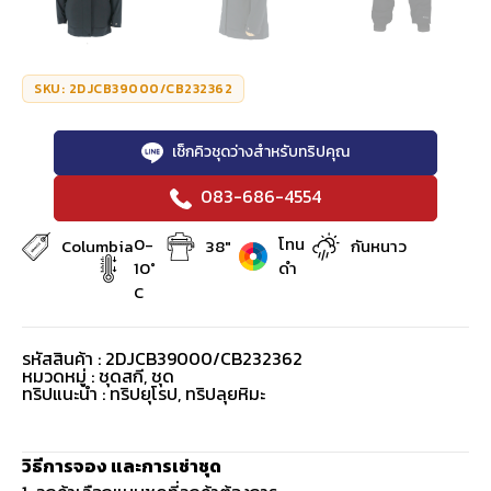
SKU: 2DJCB39000/CB232362
เช็กคิวชุดว่างสำหรับทริปคุณ
083-686-4554
0-
โทน
Columbia
38"
กันหนาว
10°
ดำ
C
รหัสสินค้า : 2DJCB39000/CB232362
หมวดหมู่ :
ชุดสกี
,
ชุด
ทริปแนะนำ : ทริปยุโรป, ทริปลุยหิมะ
วิธีการจอง และการเช่าชุด