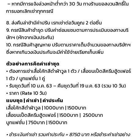
– หากมีการแจ้งล่วงหน้าต่ำกว่า 30 วัน ทางร้านขอสงวนสิทธิ์ใน
การบอกเลิกเช่าทุกกรณี
8. ส่งคืนล่าช้ามีค่าปรับ เรทเช่าต่อวันคูณ 2 ต่อชิ้น
9. กรณีสินค้าชำรุด ปรับค่าซ่อมแซมตามการประเมินของทางบริ
ษัทฯ (หักจากเงินประกัน)
10. กรณีสินค้าสูญหาย ปรับตามราคาเต็มจำนวนของทางบริษัทฯ
ซึ่งหากเกินวงเงินประกันจะมีค่าใช้จ่ายเรียกเก็บเพิ่ม
ตัวอย่างการคิดค่าเช่าชุด
• ต้องการเช่าเสื้อโค้ทสีดำผ้าวูล 1 ตัว / เสื้อขนเป็ดสีครีมฮู้ดเฟอร์
1 ตัว / บูทแฟชั่น 1 คู่
• รับชุดวันที่ 10 ม.ค. 63 – คืนชุดวันที่ 19 ม.ค. 63 (รวม 10 วัน)
• ราคา (Rate 10 วัน)
แบบชุด | ค่าเช่า | ค่าประกัน
เสื้อโค้ทสีดำผ้าวูล | 1000บาท | 1500บาท
เสื้อขนเป็ดสีครีมฮู้ดเฟอร์ | 1500บาท | 2500บาท
บูทแฟชั่น | 750บาท | 1500บาท
• ชำระเงินค่าเช่า รวมค่าประกัน = 8750 บาท หรือชำระค่าเช่าอย่าง