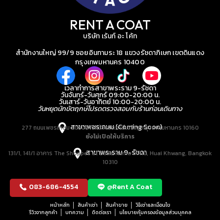
RENT A COAT
บริษัท เร้นท์ อะ โค้ท
สำนักงานใหญ่ 99/9 ซอยอินทามระ 18 แขวงรัชดาภิเษก เขตดินแดง
กรุงเทพมหานคร 10400
เวลาทำการสาขาพระราม 9-รัชดา
วันจันทร์-วันศุกร์ 09:00-20:00 น.
วันเสาร์-วันอาทิตย์ 10:00-20:00 น.
วันหยุดนักขัตฤกษ์โปรดตรวจสอบกับร้านก่อนเดินทาง
สาขาเพชรเกษม (Coming Soon)
277 ถนนเพชรเกษม แขวงบางหว้า เขตภาษีเจริญ กรุงเทพมหานคร 10160
ยังไม่เปิดให้บริการ
สาขาพระราม 9-รัชดา
131/1, 141/1 อาคาร The Shoppes at Belle, Rama IX Rd, Huai Khwang, Bangkok
10310
083-686-4554
@Rent A Coat
หน้าหลัก
สินค้าเช่า
สินค้าขาย
วิธีเช่าและเงื่อนไข
รีวิวจากลูกค้า
บทความ
ติดต่อเรา
นโยบายคุ้มครองข้อมูลส่วนบุคคล