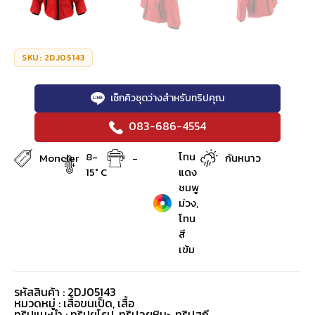
SKU: 2DJ05143
เช็กคิวชุดว่างสำหรับทริปคุณ
083-686-4554
8-
โทน
Moncler
-
กันหนาว
15° C
แดง
ชมพู
ม่วง,
โทน
สี
เข้ม
รหัสสินค้า : 2DJ05143
หมวดหมู่ :
เสื้อขนเป็ด
,
เสื้อ
ทริปแนะนำ : ทริปยุโรป, ทริปลุยหิมะ, ทริปสกี