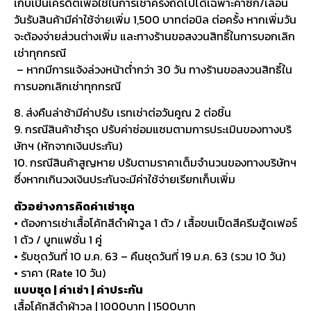
เก็บเป็นเครดิตเพื่อใช้ในการเช่าครั้งถัดไปได้เฉพาะค่าซัก/เลื่อน
วันรับสินค้ามีค่าใช้จ่ายเพิ่ม 1,500 บาทต่อบิล ต่อครั้ง หากเพิ่มวัน
จะต้องจ่ายส่วนต่างเพิ่ม และทางร้านขอสงวนสิทธิ์ในการบอกเลิก
เช่าทุกกรณี
– หากมีการแจ้งล่วงหน้าต่ำกว่า 30 วัน ทางร้านขอสงวนสิทธิ์ใน
การบอกเลิกเช่าทุกกรณี
8. ส่งคืนล่าช้ามีค่าปรับ เรทเช่าต่อวันคูณ 2 ต่อชิ้น
9. กรณีสินค้าชำรุด ปรับค่าซ่อมแซมตามการประเมินของทางบริ
ษัทฯ (หักจากเงินประกัน)
10. กรณีสินค้าสูญหาย ปรับตามราคาเต็มจำนวนของทางบริษัทฯ
ซึ่งหากเกินวงเงินประกันจะมีค่าใช้จ่ายเรียกเก็บเพิ่ม
ตัวอย่างการคิดค่าเช่าชุด
• ต้องการเช่าเสื้อโค้ทสีดำผ้าวูล 1 ตัว / เสื้อขนเป็ดสีครีมฮู้ดเฟอร์
1 ตัว / บูทแฟชั่น 1 คู่
• รับชุดวันที่ 10 ม.ค. 63 – คืนชุดวันที่ 19 ม.ค. 63 (รวม 10 วัน)
• ราคา (Rate 10 วัน)
แบบชุด | ค่าเช่า | ค่าประกัน
เสื้อโค้ทสีดำผ้าวูล | 1000บาท | 1500บาท