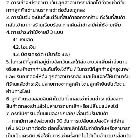
2. การเช่าจะมีราคาตามวัน ลูกค้าสามารถเลือกได้ว่าจะเช่ากี่วัน
หากลูกค้าเช่านานราคาเช่าต่อวันจะถูกลง
3. การนับวัน จะนับตั้งแต่วันที่สินค้าออกจากร้าน ถึงวันที่สินค้า
กลับเข้ามาทางร้านเรียบร้อย หากคืนล่าช้าจะมีค่าใช้จ่ายเพิ่ม
4. การชำระค่าใช้จ่ายมี 3 แบบ
4.1. เงินสด
4.2. โอนเงิน
4.3. บัตรเครดิต (มีชาร์จ 3%)
5. ในกรณีที่ลูกค้าอยู่ต่างจังหวัดและให้ส่ง จะบวกเพิ่มค่าส่งตาม
จริงและหักจากค่าประกันที่จะได้คืน / ในกรณีที่ลูกค้าอยู่กรุงเทพ
และปริมณฑลจะให้ส่ง ลูกค้าสามารถส่งแมสเซ็นเจอร์ให้เข้ามารับ
ที่ร้านแล้วชำระเงินปลายทางจากลูกค้า โดยลูกค้ายืนยันตัวตน
ผ่านทางไลน์
6. ลูกค้าตรวจสอบสินค้าในวันที่ตกลงเช่าก่อนชำระ เนื่องจาก
สินค้าตกลงเช่าแล้วไม่สามารถยกเลิกหรือเปลี่ยนแปลงได้
7. กรณีมีการเปลี่ยนแปลง/ยกเลิก/เลื่อนวันรับสินค้า
– หากมีการแจ้งล่วงหน้า 90 วัน การเปลี่ยนแปลงมีค่าใช้จ่าย
เพิ่ม 500 บาทต่อตัว ต่อครั้ง/ยกเลิกได้รับค่าซักคืนหรือสามารถ
เก็บเป็นเครดิตเพื่อใช้ในการเช่าครั้งถัดไปได้เต็มจำนวน/เลื่อนวัน