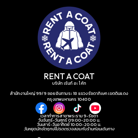
RENT A COAT
บริษัท เร้นท์ อะ โค้ท
สำนักงานใหญ่ 99/9 ซอยอินทามระ 18 แขวงรัชดาภิเษก เขตดินแดง
กรุงเทพมหานคร 10400
เวลาทำการสาขาพระราม 9-รัชดา
วันจันทร์-วันศุกร์ 09:00-20:00 น.
วันเสาร์-วันอาทิตย์ 10:00-20:00 น.
วันหยุดนักขัตฤกษ์โปรดตรวจสอบกับร้านก่อนเดินทาง