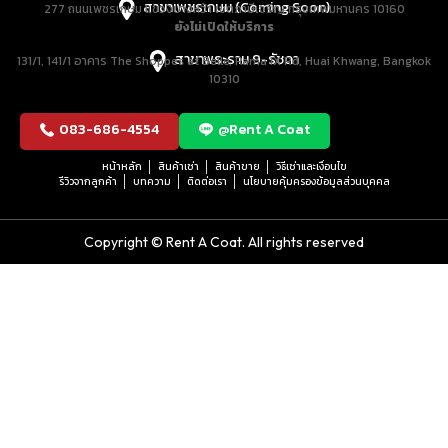
สาขาเพชรเกษม (Coming Soon)
277 ถนนเพชรเกษม แขวงบางหว้า เขตภาษีเจริญ กรุงเทพมหานคร 10160
ยังไม่เปิดให้บริการ
สาขาพระราม 9-รัชดา
131/1, 141/1 อาคาร The Shoppes at Belle, Rama IX Rd, Huai Khwang, Bangkok
10310
083-686-4554
@Rent A Coat
หน้าหลัก
สินค้าเช่า
สินค้าขาย
วิธีเช่าและเงื่อนไข
รีวิวจากลูกค้า
บทความ
ติดต่อเรา
นโยบายคุ้มครองข้อมูลส่วนบุคคล
Copyright © Rent A Coat. All rights reserved