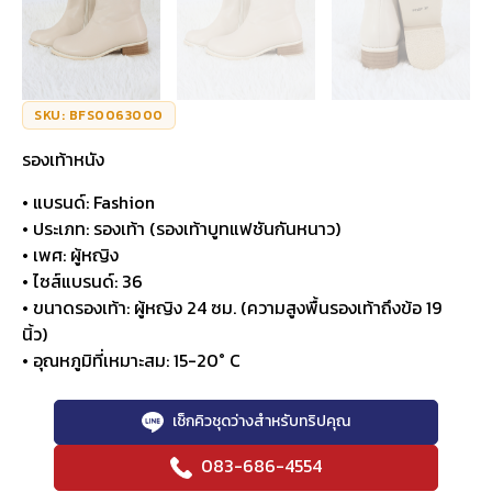
SKU: BFS0063000
รองเท้าหนัง
• แบรนด์: Fashion
• ประเภท: รองเท้า (รองเท้าบูทแฟชันกันหนาว)
• เพศ: ผู้หญิง
• ไซส์แบรนด์: 36
• ขนาดรองเท้า: ผู้หญิง 24 ซม. (ความสูงพื้นรองเท้าถึงข้อ 19
นิ้ว)
• อุณหภูมิที่เหมาะสม: 15-20° C
เช็กคิวชุดว่างสำหรับทริปคุณ
083-686-4554