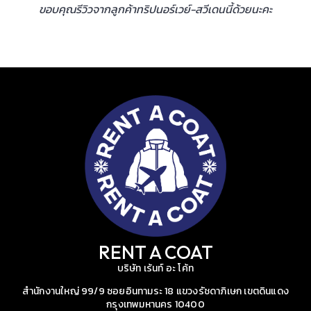
ขอบคุณรีวิวจากลูกค้าทริปนอร์เวย์-สวีเดนนี้ด้วยนะคะ
RENT A COAT
บริษัท เร้นท์ อะ โค้ท
สำนักงานใหญ่ 99/9 ซอยอินทามระ 18 แขวงรัชดาภิเษก เขตดินแดง
กรุงเทพมหานคร 10400