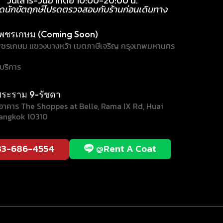
วันเสาร์-วันอาทิตย์ 10:00-20:00 น.
ุดนักขัตฤกษ์โปรดตรวจสอบกับร้านก่อนเดินทาง
พชรเกษม (Coming Soon)
ชรเกษม แขวงบางหว้า เขตภาษีเจริญ กรุงเทพมหานคร
้บริการ
ระราม 9-รัชดา
/1 อาคาร The Shoppes at Belle, Rama IX Rd, Huai
angkok 10310
83-686-4554
@Rent A Coat