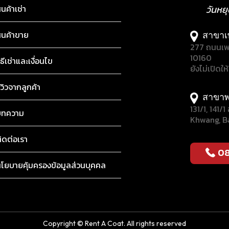
ินค้าเช่า
วันหย
ินค้าขาย
สาขาเ
277 ถนนเพ
10160
ิธีเช่าและเงื่อนไข
ยังไม่เปิดให
ีวิวจากลูกค้า
สาขาพ
131/1, 141
บทความ
Khwang, B
ิดต่อเรา
0
โยบายคุ้มครองข้อมูลส่วนบุคคล
Copyright © Rent A Coat. All rights reserved