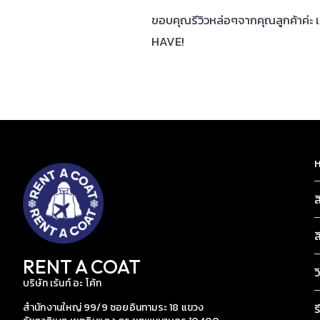
ขอบคุณรีวิวหล่อๆจากคุณลูกค้าค่
HAVE!
ห
ส
ส
RENT A COAT
ว
บริษัท เร้นท์ อะ โค้ท
สำนักงานใหญ่ 99/9 ซอยอินทามระ 18 แขวง
ร