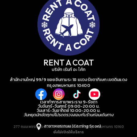
RENT A COAT
บริษัท เร้นท์ อะ โค้ท
สำนักงานใหญ่ 99/9 ซอยอินทามระ 18 แขวงรัชดาภิเษก เขตดินแดง
กรุงเทพมหานคร 10400
เวลาทำการสาขาพระราม 9-รัชดา
วันจันทร์-วันศุกร์ 09:00-20:00 น.
วันเสาร์-วันอาทิตย์ 10:00-20:00 น.
วันหยุดนักขัตฤกษ์โปรดตรวจสอบกับร้านก่อนเดินทาง
สาขาเพชรเกษม (Coming Soon)
277 ถนนเพชรเกษม แขวงบางหว้า เขตภาษีเจริญ กรุงเทพมหานคร 10160
ยังไม่เปิดให้บริการ