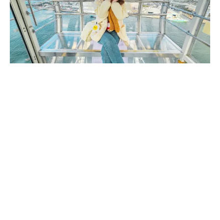
ขอขอบคุณภาพจาก เพจ JigabPhoto