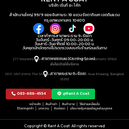
บริษัท เร้นท์ อะ โค้ท
สำนักงานใหญ่ 99/9 ซอยอินทามระ 18 แขวงรัชดาภิเษก เขตดินแดง
กรุงเทพมหานคร 10400
เวลาทำการสาขาพระราม 9-รัชดา
วันจันทร์-วันศุกร์ 09:00-20:00 น.
วันเสาร์-วันอาทิตย์ 10:00-20:00 น.
วันหยุดนักขัตฤกษ์โปรดตรวจสอบกับร้านก่อนเดินทาง
สาขาเพชรเกษม (Coming Soon)
277 ถนนเพชรเกษม แขวงบางหว้า เขตภาษีเจริญ กรุงเทพมหานคร 10160
ยังไม่เปิดให้บริการ
สาขาพระราม 9-รัชดา
131/1, 141/1 อาคาร The Shoppes at Belle, Rama IX Rd, Huai Khwang, Bangkok
10310
083-686-4554
@Rent A Coat
หน้าหลัก
สินค้าเช่า
สินค้าขาย
วิธีเช่าและเงื่อนไข
รีวิวจากลูกค้า
บทความ
ติดต่อเรา
นโยบายคุ้มครองข้อมูลส่วนบุคคล
Copyright © Rent A Coat. All rights reserved