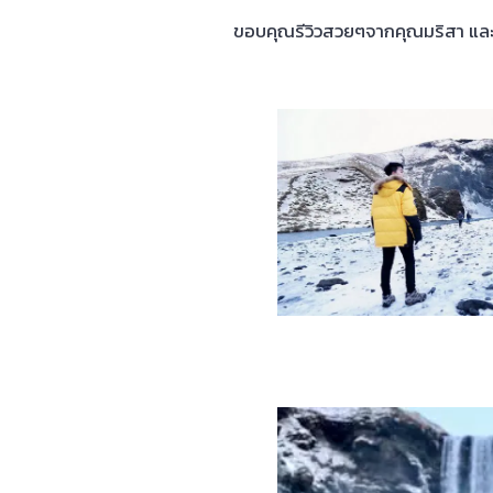
ขอบคุณรีวิวสวยๆจากคุณมริสา และคุ