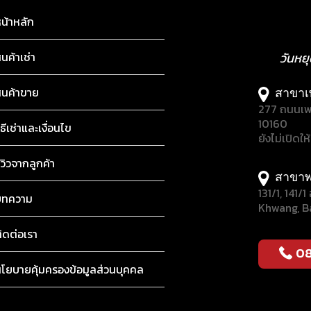
น้าหลัก
ินค้าเช่า
วันหย
ินค้าขาย
สาขาเ
277 ถนนเพ
10160
ิธีเช่าและเงื่อนไข
ยังไม่เปิดให
ีวิวจากลูกค้า
สาขาพ
131/1, 141
บทความ
Khwang, B
ิดต่อเรา
0
โยบายคุ้มครองข้อมูลส่วนบุคคล