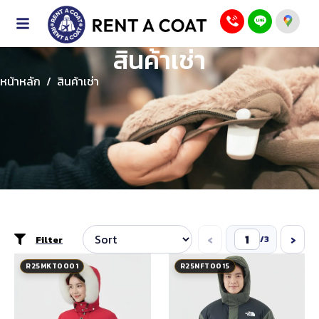
สินค้าเช่า
หน้าหลัก
/
สินค้าเช่า
‹
›
Filter
/
3
R25MKT0001
R25NFT0015