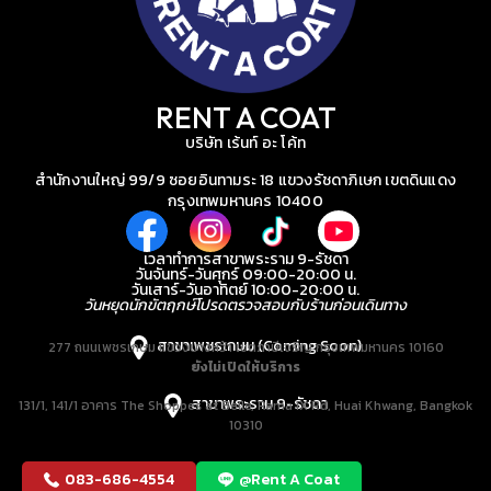
RENT A COAT
บริษัท เร้นท์ อะ โค้ท
สำนักงานใหญ่ 99/9 ซอยอินทามระ 18 แขวงรัชดาภิเษก เขตดินแดง
กรุงเทพมหานคร 10400
เวลาทำการสาขาพระราม 9-รัชดา
วันจันทร์-วันศุกร์ 09:00-20:00 น.
วันเสาร์-วันอาทิตย์ 10:00-20:00 น.
วันหยุดนักขัตฤกษ์โปรดตรวจสอบกับร้านก่อนเดินทาง
สาขาเพชรเกษม (Coming Soon)
277 ถนนเพชรเกษม แขวงบางหว้า เขตภาษีเจริญ กรุงเทพมหานคร 10160
ยังไม่เปิดให้บริการ
สาขาพระราม 9-รัชดา
131/1, 141/1 อาคาร The Shoppes at Belle, Rama IX Rd, Huai Khwang, Bangkok
10310
083-686-4554
@Rent A Coat