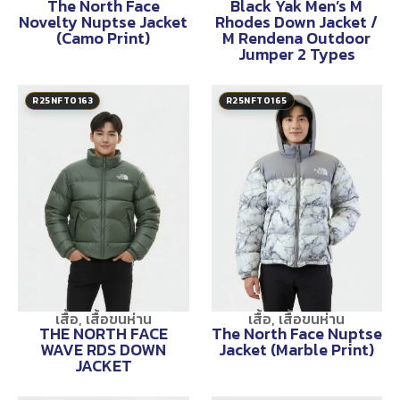
The North Face
Black Yak Men’s M
Novelty Nuptse Jacket
Rhodes Down Jacket /
(Camo Print)
M Rendena Outdoor
Jumper 2 Types
R25NFT0163
R25NFT0165
เสื้อ
,
เสื้อขนห่าน
เสื้อ
,
เสื้อขนห่าน
THE NORTH FACE
The North Face Nuptse
WAVE RDS DOWN
Jacket (Marble Print)
JACKET